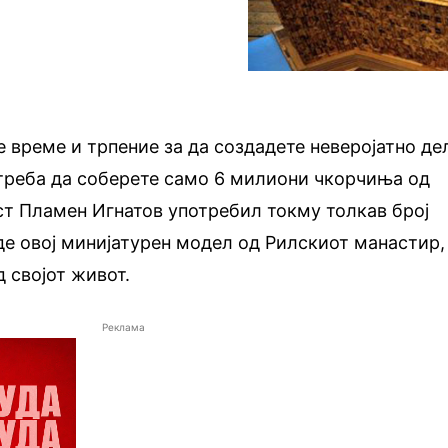
 време и трпение за да создадете неверојатно де
 треба да соберете само 6 милиони чкорчиња од
ст Пламен Игнатов употребил токму толкав број
де овој минијатурен модел од Рилскиот манастир,
д својот живот.
Реклама