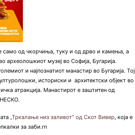
е само од чкорчиња, туку и од дрво и камења, а
о археолошкиот музеј во Софија, Бугарија.
големиот и најпознатиот манастир во Бугарија. Тој
културолошки, историски и архитектски објект во
тичка атракција. Манастирот е заштитен од
УНЕСКО.
рата
„Тркалање низ заливот“ од Скот Вивер
, која е
пкалки за заби.rn