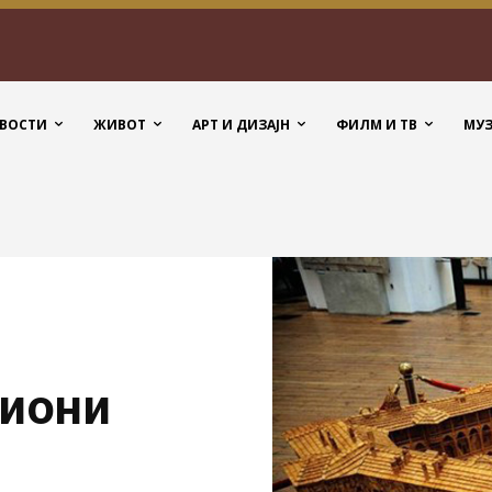
ВОСТИ
ЖИВОТ
АРТ И ДИЗАЈН
ФИЛМ И ТВ
МУ
лиони