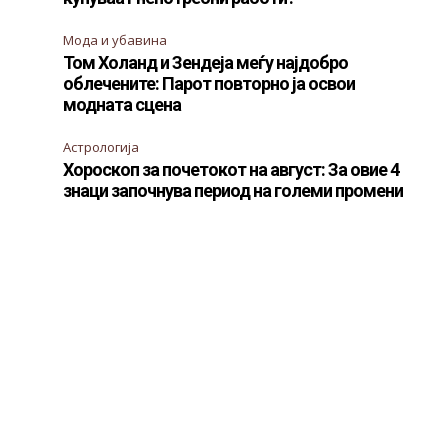
Мода и убавина
Том Холанд и Зендеја меѓу најдобро
облечените: Парот повторно ја освои
модната сцена
Астрологија
Хороскоп за почетокот на август: За овие 4
знаци започнува период на големи промени