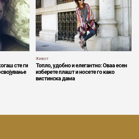
Живот
огаш сте ги
Топло, удобно и елегантно: Оваа есен
 освојување
изберете плашт и носете го како
вистинска дама