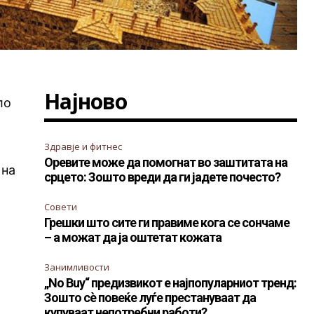
Најново
ло
Здравје и фитнес
Оревите може да помогнат во заштитата на
 на
срцето: Зошто вреди да ги јадете почесто?
Совети
Грешки што сите ги правиме кога се сончаме
– а можат да ја оштетат кожата
Занимливости
„No Buy“ предизвикот е најпопуларниот тренд:
Зошто сè повеќе луѓе престануваат да
купуваат непотребни работи?