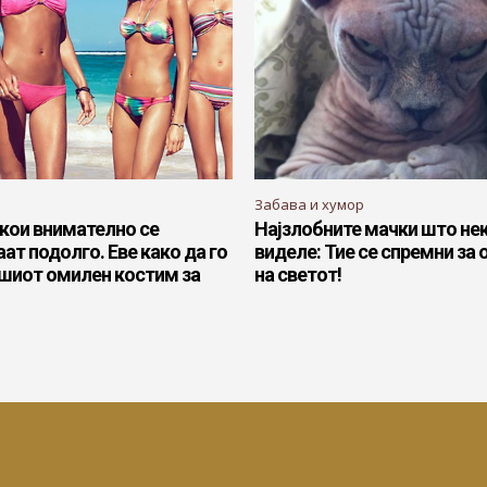
Забава и хумор
кои внимателно се
Најзлобните мачки што нек
ат подолго. Еве како да го
виделе: Тие се спремни за
ашиот омилен костим за
на светот!