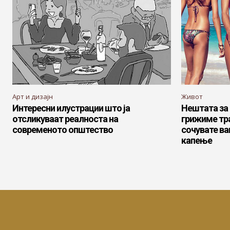
Арт и дизајн
Живот
Интересни илустрации што ја
Нештата за 
отсликуваат реалноста на
грижиме тра
современото општество
сочувате в
капење