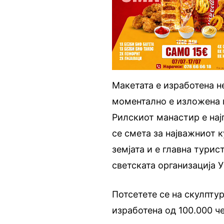
Макетата е изработена н
моментално е изложена в
Рилскиот манастир е нај
се смета за најважниот 
земјата и е главна турис
светската организација 
Потсетете се на скулпту
изработена од 100.000 че