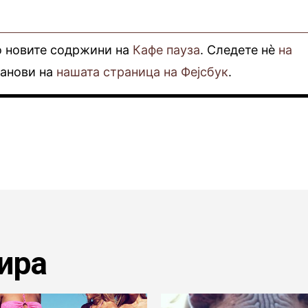
о новите содржини на
Кафе пауза
. Следете нè
на
фанови на
нашата страница на Фејсбук
.
ира