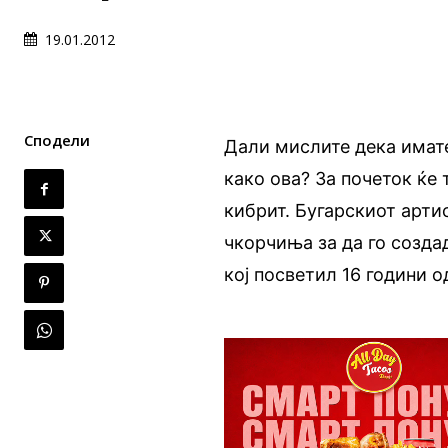
19.01.2012
Сподели
Дали мислите дека имате
како ова? За почеток ќе
кибрит. Бугарскиот арти
чкорчиња за да го созда
кој посветил 16 години о