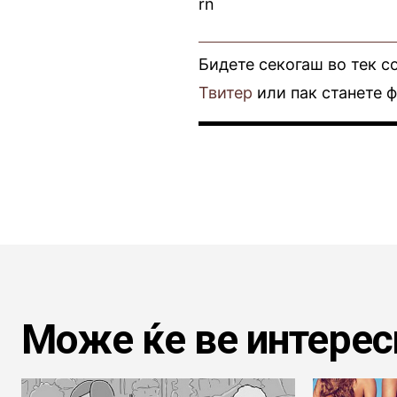
rn
Бидете секогаш во тек с
Твитер
или пак станете 
Може ќе ве интерес