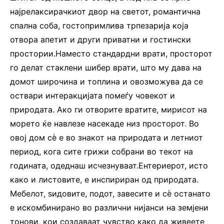
најрелаксирачкиот двор на светот, романтична
спална соба, гостопримлива трпезарија која
отвора апетит и други приватни и гостински
простории.Наместо стандардни врати, просторот
го делат стаклени шибер врати, што му дава на
домот широчина и топлина и овозможува да се
оствари интеракцијата помеѓу човекот и
природата. Ако ги отворите вратите, мирисот на
морето ќе навлезе насекаде низ просторот. Во
овој дом сè е во знакот на природата и летниот
период, кога сите грижи собрани во текот на
годината, одеднаш исчезнуваат.Ентериерот, исто
како и листовите, е инспириран од природата.
Мебелот, ѕидовите, подот, завесите и сè останато
е искомбинирано во различни нијанси на земјени
тонови, кои создаваат чувство како да живеете