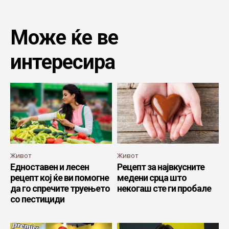
Може ќе ве
интересира
Живот
Живот
Едноставен и лесен
Рецепт за највкусните
рецепт кој ќе ви помогне
медени срца што
да го спречите труењето
некогаш сте ги пробале
со пестициди