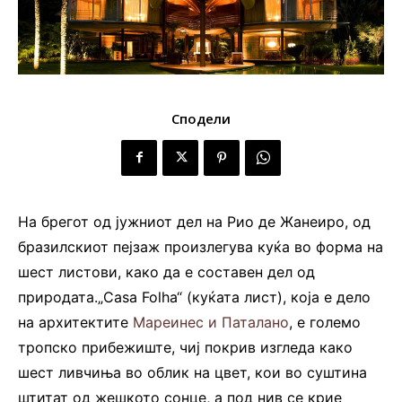
Сподели
На брегот од јужниот дел на Рио де Жанеиро, од
бразилскиот пејзаж произлегува куќа во форма на
шест листови, како да е составен дел од
природата.„Casa Folha“ (куќата лист), која е дело
на архитектите
Мареинес и Паталано
, е големо
тропско прибежиште, чиј покрив изгледа како
шест ливчиња во облик на цвет, кои во суштина
штитат од жешкото сонце, а под нив се крие