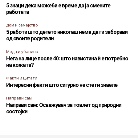
5 знаци дека можеби е време да ја смените
работата
Дом и семејство
5 работи што детето никогаш нема да ги заборави
од своите родители
Мода и убавина
Нега на лице после 40: што навистина ѝ е потребно
на кожата?
Факти и цитати
Интересни факти што сигурно не сте ги знаеле
Направи сам
Направи сам: Освежувач за тоалет од природни
состојки