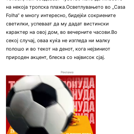
на некоја тропска плажа.Осветлувањето во „Casa
Folha“ е многу интересно, бидејќи сокриените
светилки, успеваат да му дадат вистински
карактер на овој дом, во вечерните часови.Во
секој случај, оваа куќа не изгледа ни малку
полошо и во текот на денот, кога нејзиниот
природен акцент, блеска со највисок сјај.
Реклама