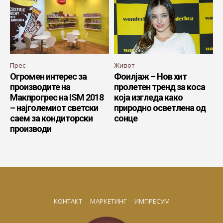
Прес
Живот
Огромен интерес за
Фоилјаж – Нов хит
производите на
пролетен тренд за коса
Макпрогрес на ISM 2018
која изгледа како
– најголемиот светски
природно осветлена од
саем за кондиторски
сонце
производи
КОНТАКТ
МАРКЕТИНГ
ИМПРЕСУМ