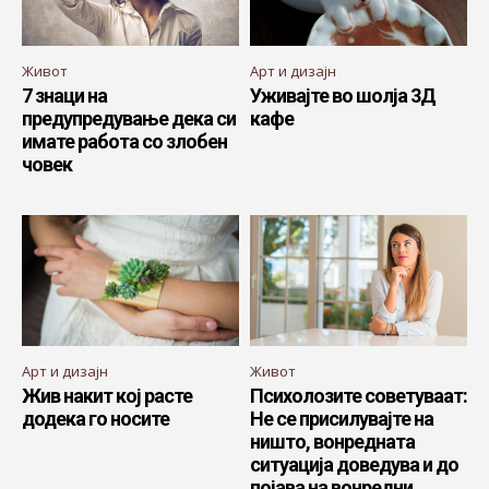
Живот
Арт и дизајн
7 знаци на
Уживајте во шолја 3Д
предупредување дека си
кафе
имате работа со злобен
човек
Арт и дизајн
Живот
Жив накит кој расте
Психолозите советуваат:
додека го носите
Не се присилувајте на
ништо, вонредната
ситуација доведува и до
појава на вонредни