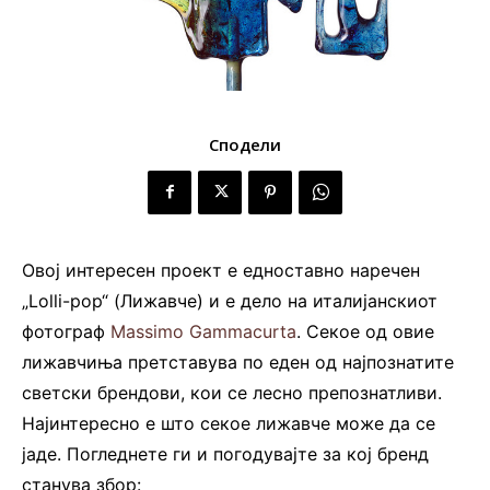
Сподели
Овој интересен проект е едноставно наречен
„Lolli-pop“ (Лижавче) и е дело на италијанскиот
фотограф
Massimo Gammacurta
. Секое од овие
лижавчиња претставува по еден од најпознатите
светски брендови, кои се лесно препознатливи.
Најинтересно е што секое лижавче може да се
јаде. Погледнете ги и погодувајте за кој бренд
станува збор: