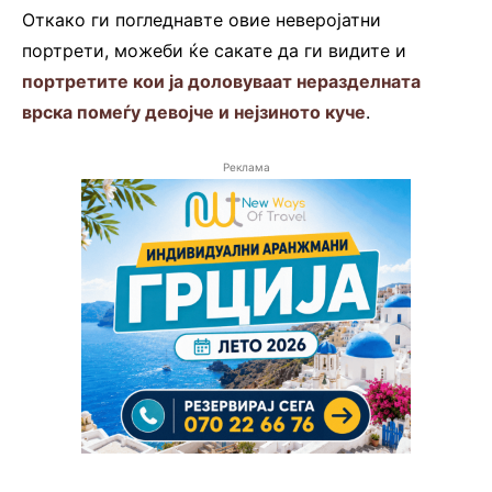
Откако ги погледнавте овие неверојатни
портрети, можеби ќе сакате да ги видите и
портретите кои ја доловуваат неразделната
врска помеѓу девојче и нејзиното куче
.
Реклама