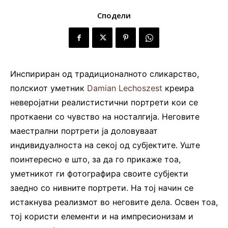
Сподели
Инспириран од традиционалното сликарство,
полскиот уметник
Damian Lechoszest
креира
неверојатни реалистистични портрети кои се
проткаени со чувство на носталгија. Неговите
маестрални портрети ја доловуваат
индивидуалноста на секој од субјектите. Уште
поинтересно е што, за да го прикаже тоа,
уметникот ги фотографира своите субјекти
заедно со нивните портрети. На тој начин се
истакнува реализмот во неговите дела. Освен тоа,
тој користи елементи и на импресионизам и