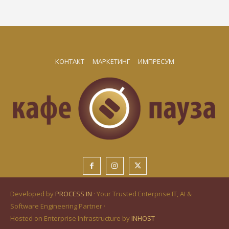
КОНТАКТ
МАРКЕТИНГ
ИМПРЕСУМ
Developed by
PROCESS IN
· Your Trusted Enterprise IT, AI &
Software Engineering Partner ·
Hosted on Enterprise Infrastructure by
INHOST