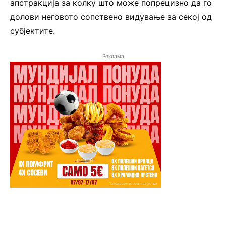
апстракција за колку што може попрецизно да го
долови неговото сопствено видување за секој од
субјектите.
Реклама