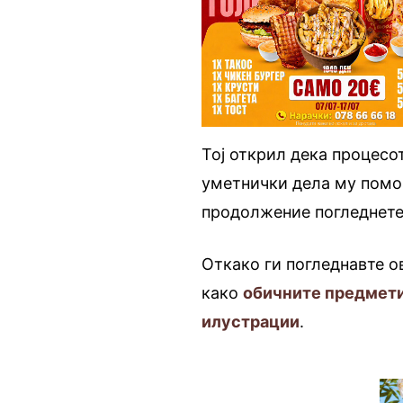
Тој открил дека процесо
уметнички дела му помог
продолжение погледнете
Откако ги погледнавте о
како
обичните предмети
илустрации
.