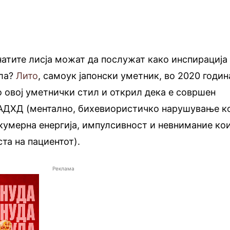
натите лисја можат да послужат како инспирација
ела?
Лито
, самоук јапонски уметник, во 2020 годин
о овој уметнички стил и открил дека е совршен
 АДХД (ментално, бихевиористичко нарушување к
кумерна енергија, импулсивност и невнимание ко
та на пациентот).
Реклама