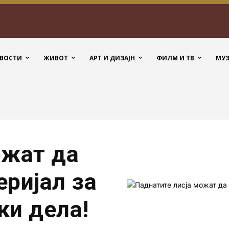
ВОСТИ
ЖИВОТ
АРТ И ДИЗАЈН
ФИЛМ И ТВ
МУ
ожат да
еријал за
ки дела!