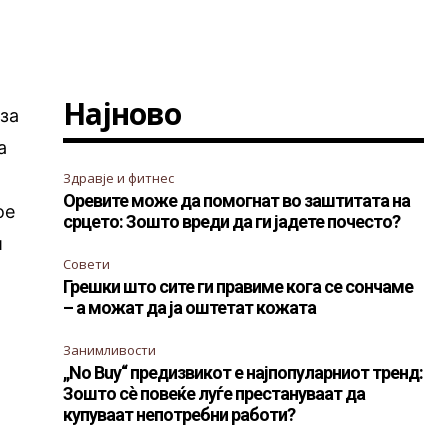
Најново
 за
а
Здравје и фитнес
Оревите може да помогнат во заштитата на
ое
срцето: Зошто вреди да ги јадете почесто?
и
Совети
Грешки што сите ги правиме кога се сончаме
– а можат да ја оштетат кожата
Занимливости
„No Buy“ предизвикот е најпопуларниот тренд:
Зошто сè повеќе луѓе престануваат да
купуваат непотребни работи?