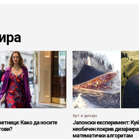
ира
Арт и дизајн
четници: Како да носите
Јапонски експеримент: Куќ
тови?
необичен покрив дизајнира
математички алгоритам