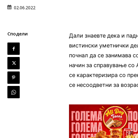
02.06.2022
Сподели
Дали знаевте дека и пад
вистински уметнички д
почнал да се занимава с
начин за справување со
се карактеризира со пре
се несоодветни за возрас