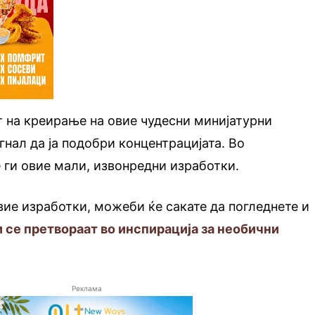
т на креирање на овие чудесни минијатурни
нал да ја подобри концентрацијата. Во
 ги овие мали, извонредни изработки.
вие изработки, можеби ќе сакате да погледнете и
 се претвораат во инспирација за необични
Реклама