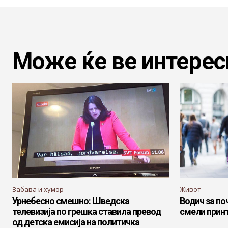
Може ќе ве интерес
Забава и хумор
Живот
Урнебесно смешно: Шведска
Водич за по
телевизија по грешка ставила превод
смели прин
од детска емисија на политичка