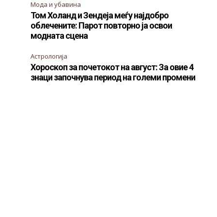
Мода и убавина
Том Холанд и Зендеја меѓу најдобро
облечените: Парот повторно ја освои
модната сцена
Астрологија
Хороскоп за почетокот на август: За овие 4
знаци започнува период на големи промени