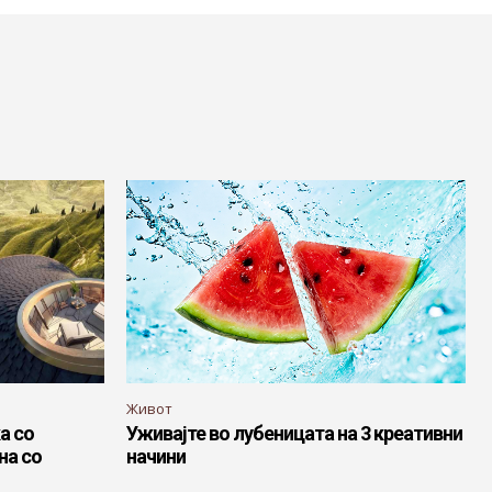
Живот
а со
Уживајте во лубеницата на 3 креативни
на со
начини