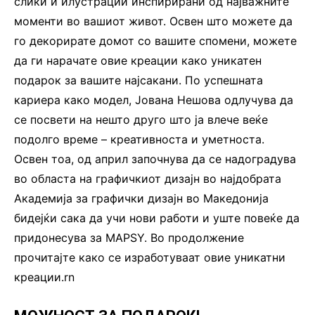
слики и илустрации инспирирани од најважните
моменти во вашиот живот. Освен што можете да
го декорирате домот со вашите спомени, можете
да ги нарачате овие креации како уникатен
подарок за вашите најсакани. По успешната
кариера како модел, Јована Нешова одлучува да
се посвети на нешто друго што ја влече веќе
подолго време – креативноста и уметноста.
Освен тоа, од април започнува да се надоградува
во областа на графичкиот дизајн во најдобрата
Академија за графички дизајн во Македонија
бидејќи сака да учи нови работи и уште повеќе да
придонесува за MAPSY. Во продолжение
прочитајте како се изработуваат овие уникатни
креации.rn