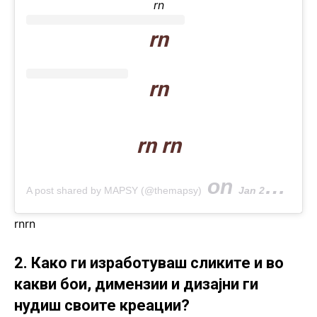
rn
rn
rn
rn rn
on
A post shared by MAPSY (@themapsy)
Jan 29, 2020 at 2:16am PST
rn
rn
2. Како ги изработуваш сликите и во
какви бои, димензии и дизајни ги
нудиш своите креации?