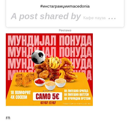
#инстаграмџииmacedonia
A post shared by
(@kafepauza) on
Кафе пауза
Реклама
rn