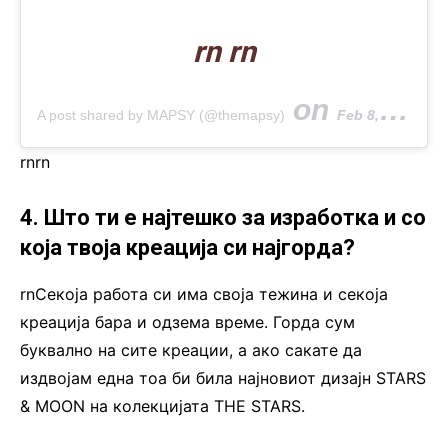
rn rn
on
A post shared by MAPSY (@themapsy)
Feb 8, 2020 at 9:30am PST
rn
rn
4. Што ти е најтешко за изработка и со
која твоја креација си најгорда?
rnСекоја работа си има своја тежина и секоја
креација бара и одзема време. Горда сум
буквално на сите креации, а ако сакате да
издвојам една тоа би била најновиот дизајн STARS
& MOON на колекцијата THE STARS.