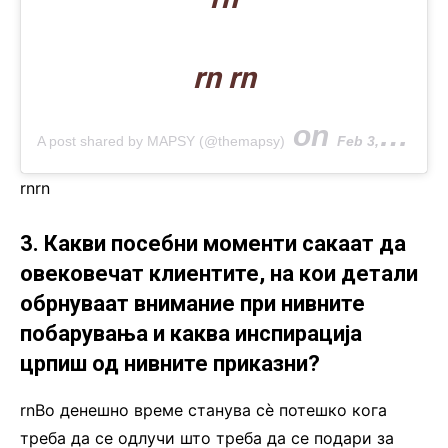
rn rn
on
A post shared by MAPSY (@themapsy)
Feb 3, 2020 at 10:53am PST
rn
rn
3. Какви посебни моменти сакаат да
овековечат клиентите, на кои детали
обрнуваат внимание при нивните
побарувања и каква инспирација
црпиш од нивните приказни?
rnВо денешно време станува сè потешко кога
треба да се одлучи што треба да се подари за