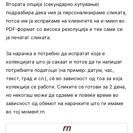
Втората опција (секундарно купување)
подразбира дека ние ја персонализираме сликата,
потоа им ја испраќаме на клиентите на и-меил во
PDF-формат со висока резолуција и тие сами си
ја печатат сликата.
За нарачка е потребно да испратат која е
колекцијата што ја сакаат и потоа да ги напишат
потребните податоци (на пример: датум, час,
текст, град и сл.), сè во зависност од тоа за која
колекција се работи. Сликите се готови за 2 дена,
но некогаш може да одземе и повеќе време во
зависност од обемот на нарачките што ги имаме
во тој момент.rn
rn