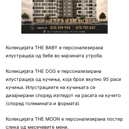
Колекцијата THE BABY е персонализирана
илустрација од бебе во мајчината утроба.
Колекцијата THE DOG е персонализирана
илустрација од кучиња, која брои вкупно 95 раси
кучиња. Илустрациите на кучињата се
дизајнирани според изгледот на расата на кучето
(според големината и формата).
Колекцијата THE MOON е персонализирана постер
слика од месечевите мени.