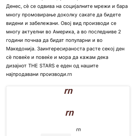
Денес, сè се одвива на социјалните мрежи и бара
многу промовирање доколку сакате да бидете
видени и забележани. Овој вид производи се
многу актуелни во Америка, а во последниве 2
години почнаа да бидат популарни и во
Македонија. Заинтересираноста расте секој ден
сè повеќе и повеќе и мора да кажам дека
дизајнот THE STARS е еден од нашите
најпродавани производи.rn
rn
rn
rn