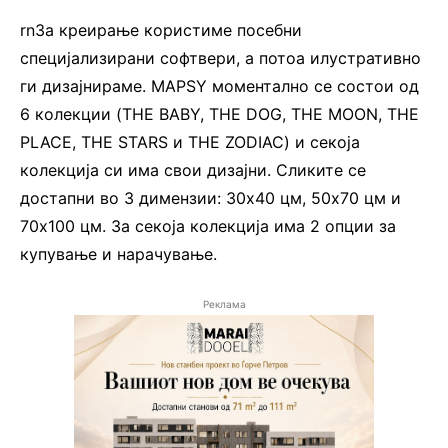
rnЗа креирање користиме посебни
специјализирани софтвери, а потоа илустративно
ги дизајнираме. MAPSY моментално се состои од
6 колекции (THE BABY, THE DOG, THE MOON, THE
PLACE, THE STARS и THE ZODIAC) и секоја
колекција си има свои дизајни. Сликите се
достапни во 3 димензии: 30х40 цм, 50х70 цм и
70х100 цм. За секоја колекција има 2 опции за
купување и нарачување.
Реклама