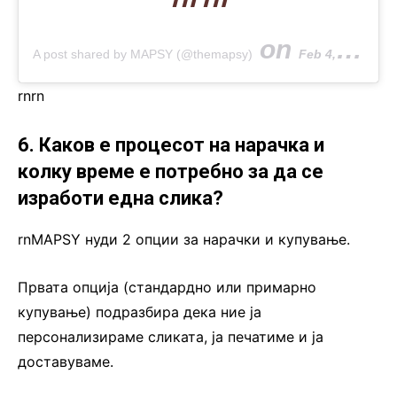
on
A post shared by MAPSY (@themapsy)
Feb 4, 2020 at 5:05am PST
rn
rn
6. Каков е процесот на нарачка и
колку време е потребно за да се
изработи една слика?
rnMAPSY нуди 2 опции за нарачки и купување.
Првата опција (стандардно или примарно
купување) подразбира дека ние ја
персонализираме сликата, ја печатиме и ја
доставуваме.