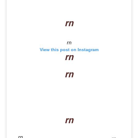
rn
rn
View this post on Instagram
rn
rn
rn
rn