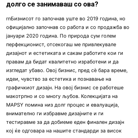
долго се занимаваш со ова?
rnБизнисот го започнав уште во 2019 година, но
официјално започнав со работа и со продажба во
јануари 2020 година. По природа сум голем
перфекционист, отсекогаш ме привлекувале
дизајнот и естетиката и сакам работите кои ги
правам да бидат квалитетно изработени и да
изгледат убаво. Овој бизнис, пред сè бара време,
идеи, чувство за естетика и познавање на
графичкиот дизајн. На овој бизнис се работеше
макотрпно и со многу љубов. Колекцијата на
MAPSY помина низ долг процес и евалуација,
внимателно ги избравме дизајните и ги
тестиравме за да добиеме еден финален дизајн
кој ќе одговара на нашите стандарди за висок