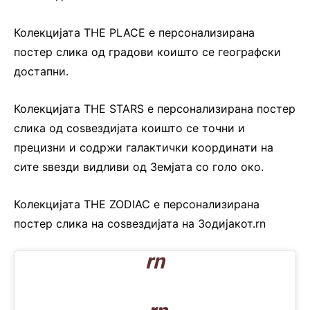
Колекцијата THE PLACE е персонализирана
постер слика од градови коишто се географски
достапни.
Колекцијата THE STARS е персонализирана постер
слика од соѕвездијата коишто се точни и
прецизни и содржи галактички координати на
сите ѕвезди видливи од Земјата со голо око.
Колекцијата THE ZODIAC е персонализирана
постер слика на соѕвездијата на Зодијакот.rn
rn