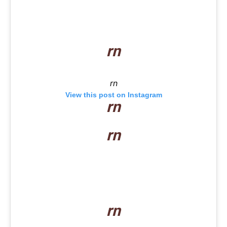
rn
rn
View this post on Instagram
rn
rn
rn