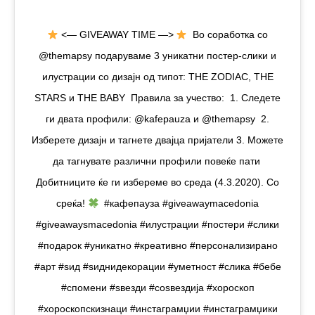
<— GIVEAWAY TIME —>
⁠ Во соработка со
@themapsy подаруваме 3 уникатни постер-слики и
илустрации со дизајн од типот: THE ZODIAC, THE
STARS и THE BABY ⁠ Правила за учество:⁠ ⁠ 1. Следете
ги двата профили: @kafepauza и @themapsy ⁠ 2.
Изберете дизајн и тагнете двајца пријатели 3. Можете
да тагнувате различни профили повеќе пати ⁠
Добитниците ќе ги избереме во среда (4.3.2020). Со
среќа!
⁠ ⁠ #кафепауза #giveawaymacedonia
#giveawaysmacedonia #илустрации #постери #слики
#подарок #уникатно #креативно #персонализирано
#арт #ѕид #ѕиднидекорации #уметност #слика #бебе
#спомени #ѕвезди #соѕвездија #хороскоп
#хороскопскизнаци #инстаграмџии #инстаграмџики