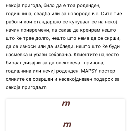
некоја пригода, било да е тоа роденден,
годишнина, свадба или за новороденче. Сите тие
работи кои стандардно се купуваат се на некој
начин привремени, па сакав да креирам нешто
што ќе трае долго, нешто што нема да се скрши,
да се износи или да избледи, нешто што ќе буди
насмевка и убави сеќавања. Клиентите најчесто
бираат дизајни за да овековечат принова,
годишнина или нечиј роденден. MAPSY постер
сликите се совршен и несекојдневен подарок за
секоја пригода.rn
rn
rn