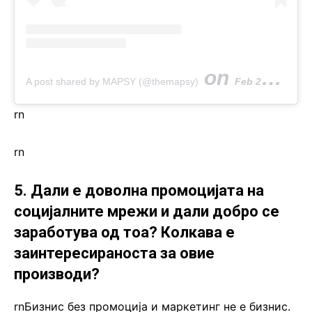
on
A post shared by MAPSY (@themapsy)
Feb 20, 2020 at 2:46pm PST
rn
rn
5. Дали е доволна промоцијата на
социјалните мрежи и дали добро се
заработува од тоа? Колкава е
заинтересираноста за овие
производи?
rnБизнис без промоција и маркетинг не е бизнис.