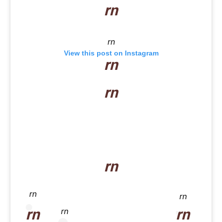
rn
rn
View this post on Instagram
rn
rn
rn
rn
rn
rn
rn
rn