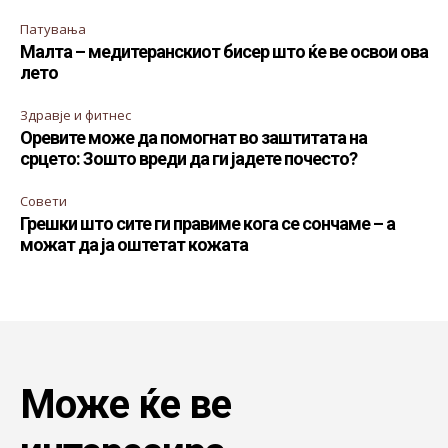
Патувања
Малта – медитеранскиот бисер што ќе ве освои ова
лето
Здравје и фитнес
Оревите може да помогнат во заштитата на
срцето: Зошто вреди да ги јадете почесто?
Совети
Грешки што сите ги правиме кога се сончаме – а
можат да ја оштетат кожата
Може ќе ве