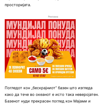
просторијата.
Реклама
Погледот кон „бескрајниот“ базен што изгледа
како да тече во океанот е исто така неверојатен.
Базенот нуди прекрасен поглед кон Мајами и