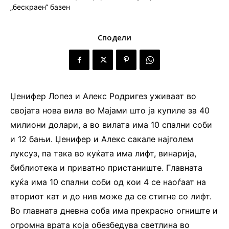
Сподели
Џенифер Лопез и Алекс Родригез уживаат во
својата нова вила во Мајами што ја купиле за 40
милиони долари, а во вилата има 10 спални соби
и 12 бањи. Џенифер и Алекс сакале најголем
луксуз, па така во куќата има лифт, винарија,
библиотека и приватно пристаниште. Главната
куќа има 10 спални соби од кои 4 се наоѓаат на
вториот кат и до нив може да се стигне со лифт.
Во главната дневна соба има прекрасно огниште и
огромна врата која обезбедува светлина во