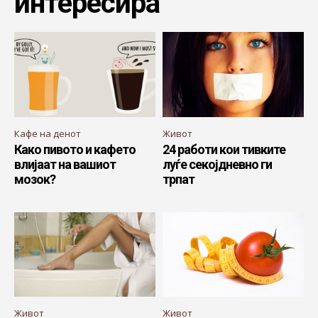
интересира
Кафе на денот
Живот
Како пивото и кафето
24 работи кои тивките
влијаат на вашиот
луѓе секојдневно ги
мозок?
трпат
Живот
Живот