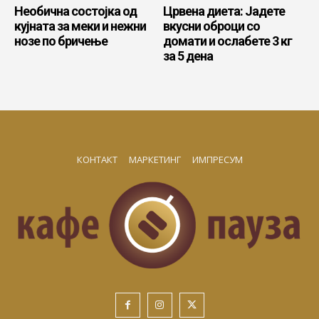
Необична состојка од
Црвена диета: Јадете
кујната за меки и нежни
вкусни оброци со
нозе по бричење
домати и ослабете 3 кг
за 5 дена
КОНТАКТ
МАРКЕТИНГ
ИМПРЕСУМ