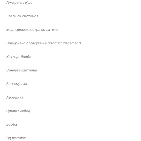
Гумирана гејша
Зае*и го системот
Медицинска сестра во латекс
Прикриено огласување (Product Placement)
Хотлајн-барби
Сончева светлина
Вонземјанка
Афродита
Црниот лебед
Борба
Од пеколот