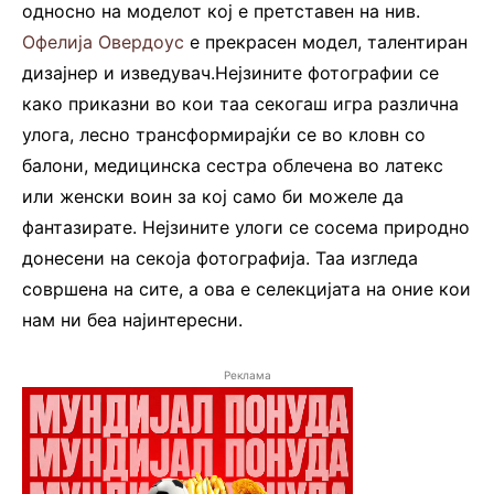
односно на моделот кој е претставен на нив.
Офелија Овердоус
е прекрасен модел, талентиран
дизајнер и изведувач.Нејзините фотографии се
како приказни во кои таа секогаш игра различна
улога, лесно трансформирајќи се во кловн со
балони, медицинска сестра облечена во латекс
или женски воин за кој само би можеле да
фантазирате. Нејзините улоги се сосема природно
донесени на секоја фотографија. Таа изгледа
совршена на сите, а ова е селекцијата на оние кои
нам ни беа најинтересни.
Реклама