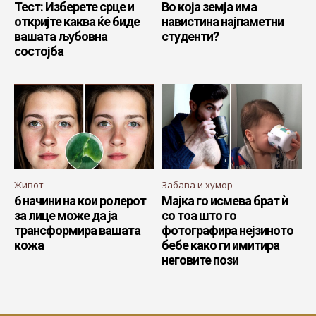
Тест: Изберете срце и
Во која земја има
откријте каква ќе биде
навистина најпаметни
вашата љубовна
студенти?
состојба
Живот
Забава и хумор
6 начини на кои ролерот
Мајка го исмева брат ѝ
за лице може да ја
со тоа што го
трансформира вашата
фотографира нејзиното
кожа
бебе како ги имитира
неговите пози