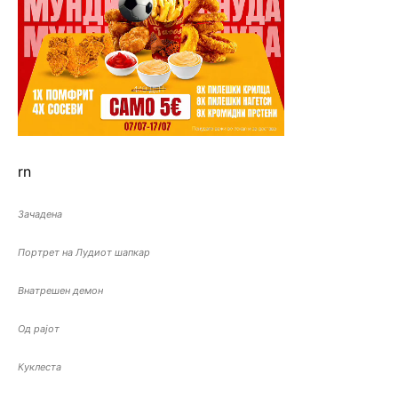
rn
Зачадена
Портрет на Лудиот шапкар
Внатрешен демон
Од рајот
Куклеста