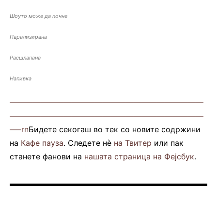
Шоуто може да почне
Парализирана
Расшлапана
Напивка
—————————————————————————
—————————————————————————
—–rn
Бидете секогаш во тек со новите содржини
на
Кафе пауза
. Следете нè
на Твитер
или пак
станете фанови на
нашата страница на Фејсбук
.