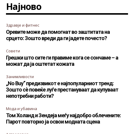
Најново
Здравје и фитнес
Оревите може да помогнат во заштитата на
срцето: Зошто вреди да ги јадете почесто?
Совети
Грешки што сите ги правиме кога се сончаме – а
можат да ја оштетат кожата
Занимливости
„No Buy“ предизвикот е најпопуларниот тренд:
Зошто сè повеќе луѓе престануваат да купуваат
непотребни работи?
Мода и убавина
Том Холанд и Зендеја меѓу најдобро облечените:
Парот повторно ја освои модната сцена