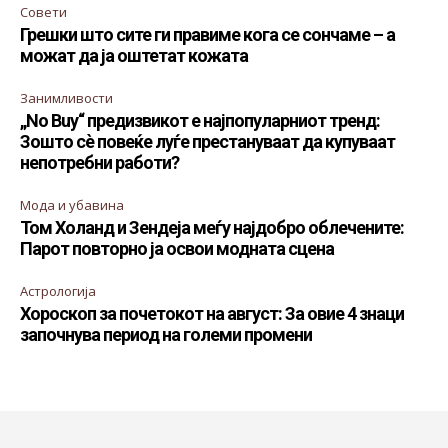
Совети
Грешки што сите ги правиме кога се сончаме – а
можат да ја оштетат кожата
Занимливости
„No Buy“ предизвикот е најпопуларниот тренд:
Зошто сè повеќе луѓе престануваат да купуваат
непотребни работи?
Мода и убавина
Том Холанд и Зендеја меѓу најдобро облечените:
Парот повторно ја освои модната сцена
Астрологија
Хороскоп за почетокот на август: За овие 4 знаци
започнува период на големи промени