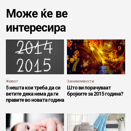
Може ќе ве
интересира
Живот
Занимливости
5 нешта кои треба да си
Што ви порачуваат
ветите дека нема да ги
бројките за 2015 година?
правите во новата година