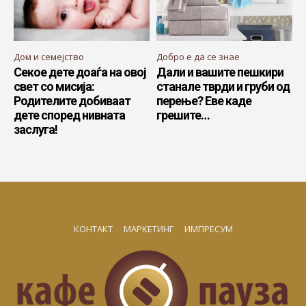
Дом и семејство
Добро е да се знае
Секое дете доаѓа на овој
Дали и вашите пешкири
свет со мисија:
станале тврди и груби од
Родителите добиваат
перење? Еве каде
дете според нивната
грешите…
заслуга!
КОНТАКТ
МАРКЕТИНГ
ИМПРЕСУМ