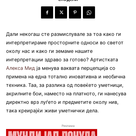
Дали некогаш сте размислувале за тоа како ги
интерпретираме просторните односи во светот
околу нас и како ги земаме нашите
интерпретации здраво за готово? Артистката
Алекса Мид
ја менува ваквата перцепција со
примена на една тотално иновативна и необична
техника. Таа, за разлика од повеќето уметници,
акрилните бои, наместо на платното, ги нанесува
директно врз луѓето и предметите околу нив,
така креирајќи живи уметнички дела.
Реклама