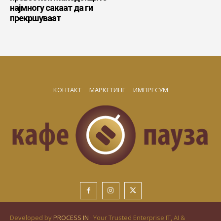
најмногу сакаат да ги
прекршуваат
КОНТАКТ
МАРКЕТИНГ
ИМПРЕСУМ
Developed by
PROCESS IN
· Your Trusted Enterprise IT, AI &