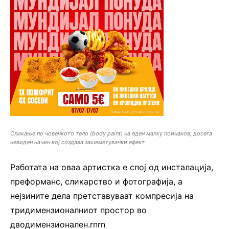
Сликање по човечкото тело (body paint) на еден малку поинаков, досега
невиден начин кој создава зашеметувачки ефект
Работата на оваа артистка е спој од инсталација,
преформанс, сликарство и фотографија, а
нејзините дела претставуваат компресија на
тридимензионалниот простор во
дводимензионален.rnrn