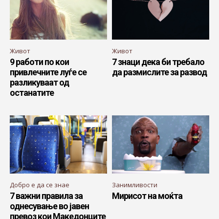
Живот
Живот
9 работи по кои
7 знаци дека би требало
привлечните луѓе се
да размислите за развод
разликуваат од
останатите
Добро е да се знае
Занимливости
7 важни правила за
Мирисот на моќта
однесување во јавен
превоз кои Македонците