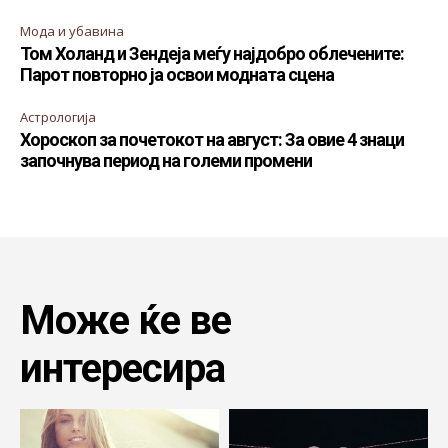
Мода и убавина
Том Холанд и Зендеја меѓу најдобро облечените:
Парот повторно ја освои модната сцена
Астрологија
Хороскоп за почетокот на август: За овие 4 знаци
започнува период на големи промени
Може ќе ве
интересира