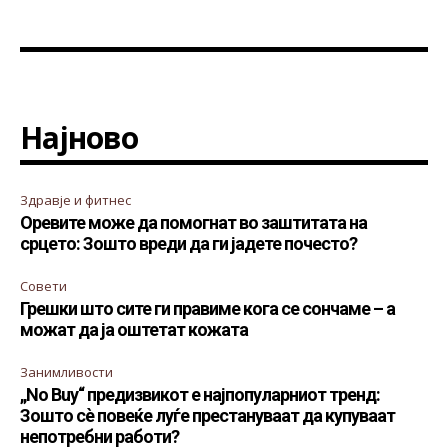
Најново
Здравје и фитнес
Оревите може да помогнат во заштитата на
срцето: Зошто вреди да ги јадете почесто?
Совети
Грешки што сите ги правиме кога се сончаме – а
можат да ја оштетат кожата
Занимливости
„No Buy“ предизвикот е најпопуларниот тренд:
Зошто сè повеќе луѓе престануваат да купуваат
непотребни работи?