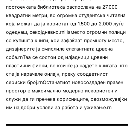
постоечката библиотека распослана на 27.000
квадратни метри, во огромна студентска читална
која можат да ја користат од 1.500 до 2.000 луѓе
одеднаш, секојдневно.rnНаместо огромни полици
со купишта книги, кои зафаќаат премногу место,
дизајнерите ја смислиле елегантната црвена
соба.rnТаа се состои од илјадници црвени
пластични фиоки, во кои ќе ја најдете книгата што
сте ја нарачале онлајн, преку соодветниот
сериски број.rnОстанатиот новосоздаден празен
простор е максимално модерно искористен и
служи да ги пречека корисниците, овозможувајќи
им најдобри услови за работа и уживање.rn