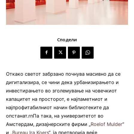
Сподели
Откако светот забрзано почнува масивно да се
дигитализира, се чини дека урбанизирањето и
инвестирањето во зголемување на човечкиот
капацитет на просторот, е најпаметниот и
најпрофитабилниот начин библиотеките да
опстанат.rnПа така, на универзитетот во
Амстердам, дизајнерските фирми „
Roelof Mulder
“
и „
Bureau Ira Koers
“, ја претворија веќе