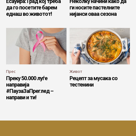
Есауира: Град кој треба
Неколку начини како да
да го посетите барем
ги носите пастелните
еднаш во животот!
нијанси оваа сезона
Прес
Живот
Преку 50.000 луѓе
Рецепт за мусака со
направија
тестенини
#ПаузаЗаПреглед –
направи и ти!