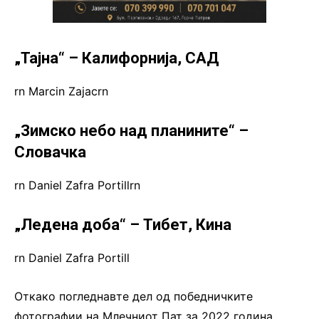
„Тајна“ – Калифорнија, САД
rn Marcin Zajacrn
„Зимско небо над планините“ –
Словачка
rn Daniel Zafra Portillrn
„Ледена доба“ – Тибет, Кина
rn Daniel Zafra Portill
Откако погледнавте дел од победничките
фотографии на Млечниот Пат за 2022 година,