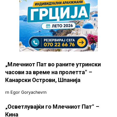
„Млечниот Пат во раните утрински
часови за време на пролетта“ –
Канарски Острови, Шпанија
rn Egor Goryachevrn
„Осветлувајќи го Млечниот Пат“ –
Кина