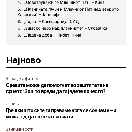
„Осветлувајќи го Млечниот Пат“ – Кина
„Планината Фуџи и Млечниот Пат над езерото
Кавагучи“ – Јапонија
„Тајна“ – Калифорнија, САД
„Зимско небо над планините“ – Словачка
„Ледена доба“ – Тибет, Кина
Најново
Здравје и фитнес
Оревите може да помогнат во заштитата на
срцето: Зошто вреди да ги јадете почесто?
Совети
Грешки што сите ги правиме кога се сончаме – а
можат да ја оштетат кожата
Занимливости