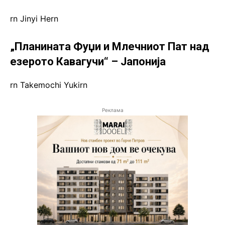
rn Jinyi Hern
„Планината Фуџи и Млечниот Пат над
езерото Кавагучи“ – Јапонија
rn Takemochi Yukirn
Реклама