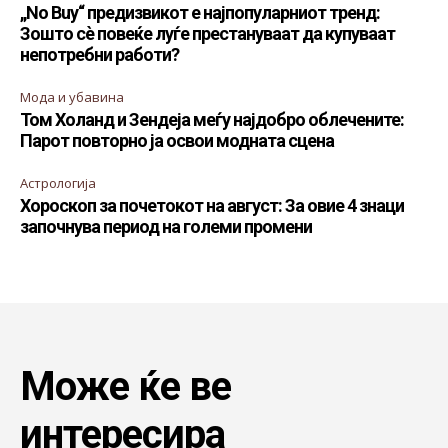
„No Buy“ предизвикот е најпопуларниот тренд:
Зошто сè повеќе луѓе престануваат да купуваат
непотребни работи?
Мода и убавина
Том Холанд и Зендеја меѓу најдобро облечените:
Парот повторно ја освои модната сцена
Астрологија
Хороскоп за почетокот на август: За овие 4 знаци
започнува период на големи промени
Може ќе ве
интересира