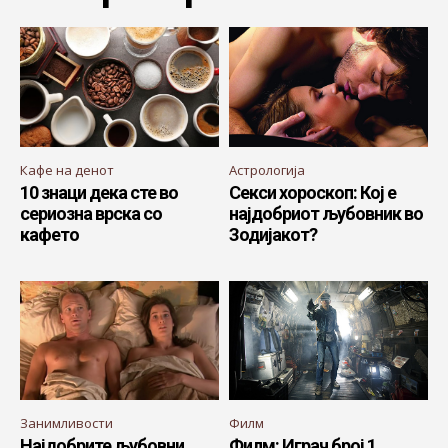
Кафе на денот
Астрологија
10 знаци дека сте во
Секси хороскоп: Кој е
сериозна врска со
најдобриот љубовник во
кафето
Зодијакот?
Занимливости
Филм
Најдобрите љубовни
Филм: Играч број 1