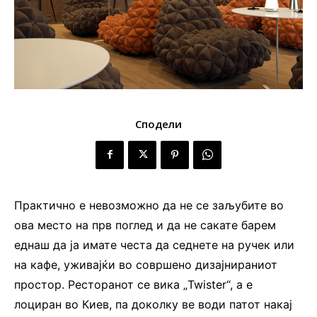
Сподели
Практично е невозможно да не се заљубите во
ова место на прв поглед и да не сакате барем
еднаш да ја имате честа да седнете на ручек или
на кафе, уживајќи во совршено дизајнираниот
простор. Ресторанот се вика „Twister“, а е
лоциран во Киев, па доколку ве води патот накај