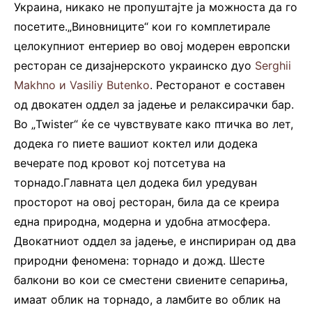
Украина, никако не пропуштајте ја можноста да го
посетите.„Виновниците“ кои го комплетирале
целокупниот ентериер во овој модерен европски
ресторан се дизајнерското украинско дуо
Serghii
Makhno и Vasiliy Butenko
. Ресторанот е составен
од двокатен оддел за јадење и релаксирачки бар.
Во „Twister“ ќе се чувствувате како птичка во лет,
додека го пиете вашиот коктел или додека
вечерате под кровот кој потсетува на
торнадо.Главната цел додека бил уредуван
просторот на овој ресторан, била да се креира
една природна, модерна и удобна атмосфера.
Двокатниот оддел за јадење, е инспириран од два
природни феномена: торнадо и дожд. Шесте
балкони во кои се сместени свиените сепариња,
имаат облик на торнадо, а ламбите во облик на