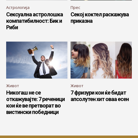
Астрологија
Прес
Сексуална астролошка
Секој коктел раскажува
компатибилност: Бик и
приказна
Риби
Живот
Живот
Никогаш не се
7 фризури кои ќе бидат
откажувајте: 7 реченици
апсолутен хит оваа есен
кои ќе ве претворат во
вистински победници