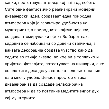
капки, претставуваат дожд кој паѓа од небото.
Сите овие фантастично реализирани модерни
дизајнерски идеи, создаваат една природна
атмосфера која ја гарантира удобноста на
муштериите, а природните кафени нијанси,
создаваат смирувачки ефект.Во барот пак,
ѕидовите се набоцкани со дрвени стапчиња, а
ваквата декорација создава чувство како да
седите во птичјо гнездо, во кое ви е топличко и
пријатно. Фотелјите, потсетуваат на шишарки, а ќе
се сложите дека делуваат како седењето на нив
да е многу удобно.Целиот простор е така
дизајниран за да создаде релаксирачка
атмосфера и да го поттикне медитативниот дух
кај муштериите.