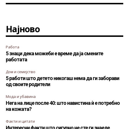
Најново
Работа
5 знаци дека можеби е време да ја смените
работата
Дом и семејство
5 работи што детето никогаш нема да ги заборави
од своите родители
Мода и убавина
Нега на лице после 40: што навистина ѝ е потребно
на кожата?
Факти и цитати
Интересни факти што сигурно не сте ги знаеле