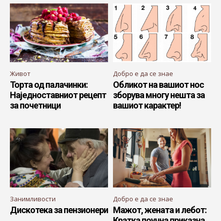
Живот
Добро е да се знае
Торта од палачинки:
Обликот на вашиот нос
Наједноставниот рецепт
зборува многу нешта за
за почетници
вашиот карактер!
Занимливости
Добро е да се знае
Дискотека за пензионери
Мажот, жената и лебот:
Кратка поучна приказна