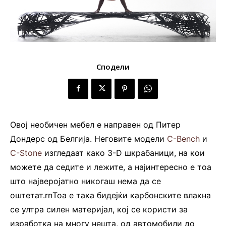
Сподели
Овој необичен мебел е направен од Питер
Дондерс од Белгија. Неговите модели
C-Bench
и
C-Stone
изгледаат како 3-D шкрабаници, на кои
можете да седите и лежите, а најинтересно е тоа
што најверојатно никогаш нема да се
оштетат.rnТоа е така бидејќи карбонските влакна
се ултра силен материјал, кој се користи за
изработка на многу нешта, од автомобили до