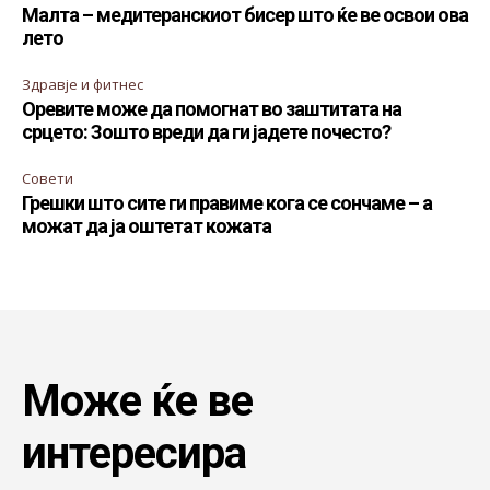
Малта – медитеранскиот бисер што ќе ве освои ова
лето
Здравје и фитнес
Оревите може да помогнат во заштитата на
срцето: Зошто вреди да ги јадете почесто?
Совети
Грешки што сите ги правиме кога се сончаме – а
можат да ја оштетат кожата
Може ќе ве
интересира