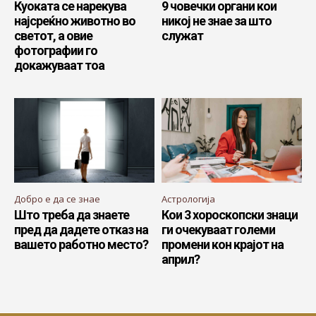
Куоката се нарекува
9 човечки органи кои
најсреќно животно во
никој не знае за што
светот, а овие
служат
фотографии го
докажуваат тоа
Добро е да се знае
Астрологија
Што треба да знаете
Кои 3 хороскопски знаци
пред да дадете отказ на
ги очекуваат големи
вашето работно место?
промени кон крајот на
април?