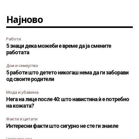
Најново
Работа
5 знаци дека можеби е време да ја смените
работата
Дом и семејство
5 работи што детето никогаш нема да ги заборави
од своите родители
Мода и убавина
Нега на лице после 40: што навистина ѝ е потребно
на кожата?
Факти и цитати
Интересни факти што сигурно не сте ги знаеле
Направи сам