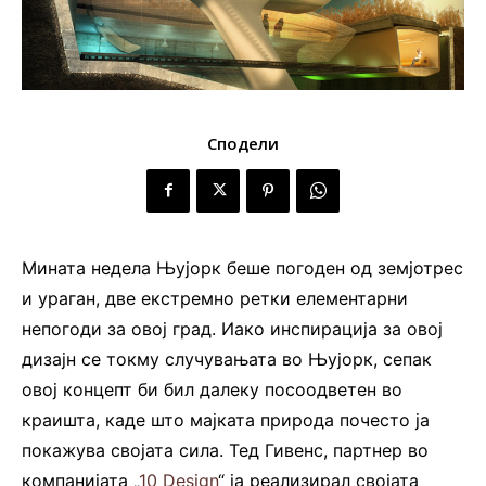
Сподели
Мината недела Њујорк беше погоден од земјотрес
и ураган, две екстремно ретки елементарни
непогоди за овој град. Иако инспирација за овој
дизајн се токму случувањата во Њујорк, сепак
овој концепт би бил далеку посоодветен во
краишта, каде што мајката природа почесто ја
покажува својата сила. Тед Гивенс, партнер во
компанијата „
10 Design
“ ја реализирал својата