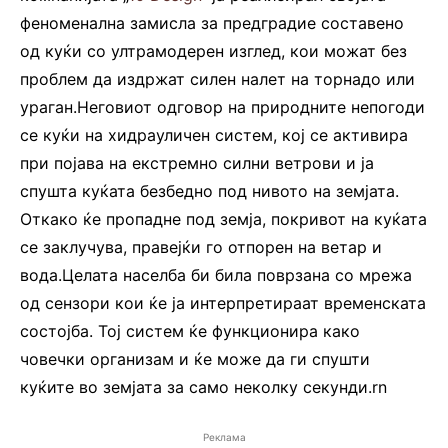
феноменална замисла за предградие составено
од куќи со ултрамодерен изглед, кои можат без
проблем да издржат силен налет на торнадо или
ураган.Неговиот одговор на природните непогоди
се куќи на хидрауличен систем, кој се активира
при појава на екстремно силни ветрови и ја
спушта куќата безбедно под нивото на земјата.
Откако ќе пропадне под земја, покривот на куќата
се заклучува, правејќи го отпорен на ветар и
вода.Целата населба би била поврзана со мрежа
од сензори кои ќе ја интерпретираат временската
состојба. Тој систем ќе функционира како
човечки организам и ќе може да ги спушти
куќите во земјата за само неколку секунди.rn
Реклама