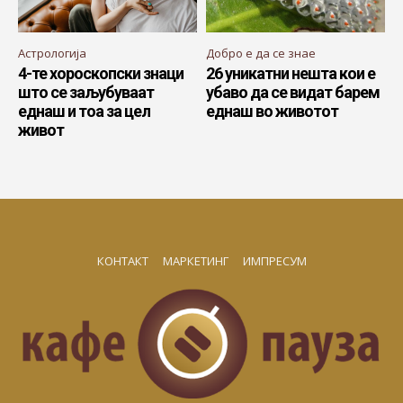
Астрологија
Добро е да се знае
4-те хороскопски знаци
26 уникатни нешта кои е
што се заљубуваат
убаво да се видат барем
еднаш и тоа за цел
еднаш во животот
живот
КОНТАКТ
МАРКЕТИНГ
ИМПРЕСУМ