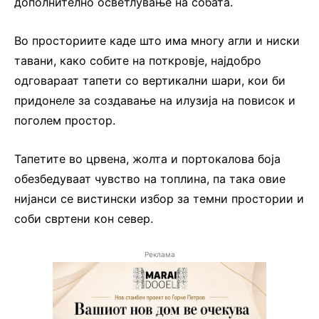
дополнително осветлување на собата.
Во просториите каде што има многу агли и ниски
тавани, како собите на поткровје, најдобро
одговараат тапети со вертикални шари, кои би
придонеле за создавање на илузија на повисок и
поголем простор.
Тапетите во црвена, жолта и портокалова боја
обезбедуваат чувство на топлина, па така овие
нијанси се вистински избор за темни простории и
соби свртени кон север.
Реклама