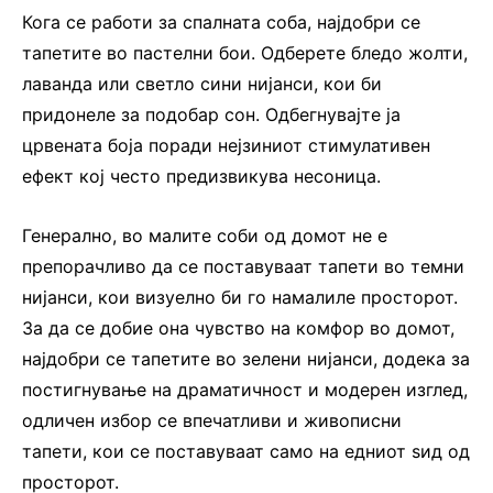
Кога се работи за спалната соба, најдобри се
тапетите во пастелни бои. Одберете бледо жолти,
лаванда или светло сини нијанси, кои би
придонеле за подобар сон. Одбегнувајте ја
црвената боја поради нејзиниот стимулативен
ефект кој често предизвикува несоница.
Генерално, во малите соби од домот не е
препорачливо да се поставуваат тапети во темни
нијанси, кои визуелно би го намалиле просторот.
За да се добие она чувство на комфор во домот,
најдобри се тапетите во зелени нијанси, додека за
постигнување на драматичност и модерен изглед,
одличен избор се впечатливи и живописни
тапети, кои се поставуваат само на едниот ѕид од
просторот.