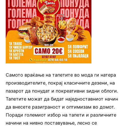
Самото враќање на тапетите во мода ги натера
производителите, покрај класичните дезени, на
пазарот да понудат и покреативни ѕидни облоги.
Тапетите можат да бидат наједноставниот начин
да внесете разиграност и оптимизам во домот.
Поради големиот избор на тапети и различните
начини на нивно поставување, лесно се