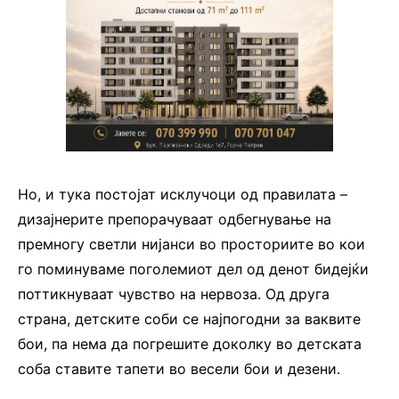
Но, и тука постојат исклучоци од правилата –
дизајнерите препорачуваат одбегнување на
премногу светли нијанси во просториите во кои
го поминуваме поголемиот дел од денот бидејќи
поттикнуваат чувство на нервоза. Од друга
страна, детските соби се најпогодни за ваквите
бои, па нема да погрешите доколку во детската
соба ставите тапети во весели бои и дезени.