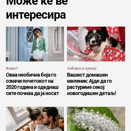
Може ќе ве
интересира
Живот
Забава и хумор
Оваа необична боја го
Вашиот домашен
означи почетокот на
миленик: Ајде да го
2020 година и одеднаш
растуриме секој
сите почнаа да ја носат
новогодишен детаљ!