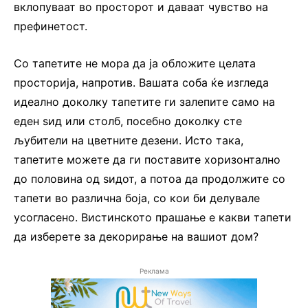
вклопуваат во просторот и даваат чувство на
префинетост.
Со тапетите не мора да ја обложите целата
просторија, напротив. Вашата соба ќе изгледа
идеално доколку тапетите ги залепите само на
еден ѕид или столб, посебно доколку сте
љубители на цветните дезени. Исто така,
тапетите можете да ги поставите хоризонтално
до половина од ѕидот, а потоа да продолжите со
тапети во различна боја, со кои би делувале
усогласено. Вистинското прашање е какви тапети
да изберете за декорирање на вашиот дом?
Реклама