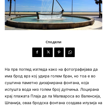
Сподели
На прв поглед изгледа како на фотографијава да
има брод врз кој удира голем бран, но тоа е во
суштина паметно дизајнирана фонтана, која
испушта вода низ голем број дупчиња. Лоцирана
крај плажата Плаја де ла Малвароса во Валенсија,
Шпанија, оваа бродска фонтана создава илузија на