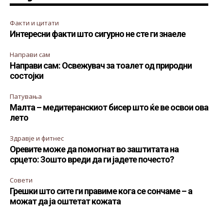
Факти и цитати
Интересни факти што сигурно не сте ги знаеле
Направи сам
Направи сам: Освежувач за тоалет од природни
состојки
Патувања
Малта – медитеранскиот бисер што ќе ве освои ова
лето
Здравје и фитнес
Оревите може да помогнат во заштитата на
срцето: Зошто вреди да ги јадете почесто?
Совети
Грешки што сите ги правиме кога се сончаме – а
можат да ја оштетат кожата