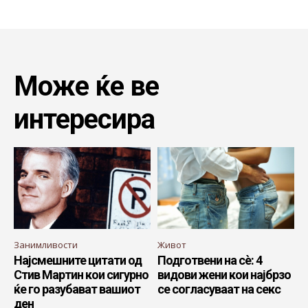
Може ќе ве
интересира
Занимливости
Живот
Најсмешните цитати од
Подготвени на сè: 4
Стив Мартин кои сигурно
видови жени кои најбрзо
ќе го разубават вашиот
се согласуваат на секс
ден