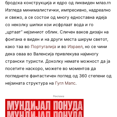
бродска конструкција и едро од ликвиден млаз.rn
Изгледа минималистички, импресивно, надреално
и свежо, а се состои од многу едноставна идеја
со неколку шипки кои исфрлаат вода и го
„цртаат“ нејзиниот облик. Сличен ваков дизајн на
фонтана е виден и на други места ширум светот,
како таа во
Португалија
и во
Израел
, но се чини
дека оваа во Валенсија привлекува најмногу
странски туристи. Доколку немате можност да ја
посетите наскоро, можете во моментов да
погледнете фантастичен поглед од 360 степени од
нејзината структура на
Гугл Мапс
.
Реклама