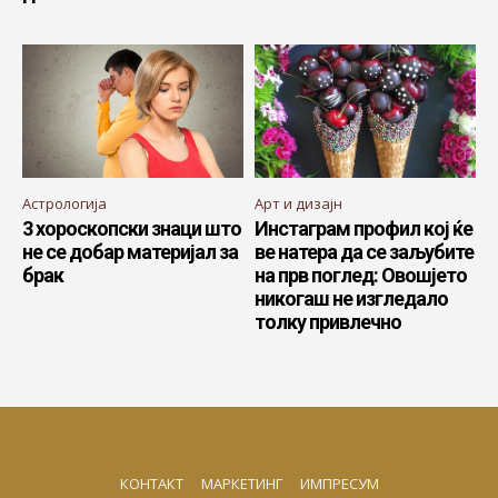
Астрологија
Арт и дизајн
3 хороскопски знаци што
Инстаграм профил кој ќе
не се добар материјал за
ве натера да се заљубите
брак
на прв поглед: Овошјето
никогаш не изгледало
толку привлечно
КОНТАКТ
МАРКЕТИНГ
ИМПРЕСУМ