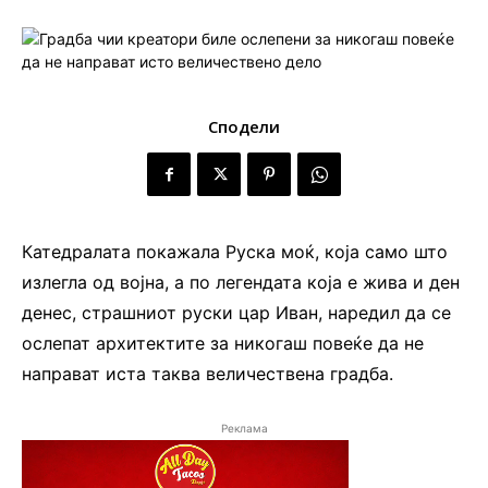
Сподели
Катедралата покажала Руска моќ, која само што
излегла од војна, а по легендата која е жива и ден
денес, страшниот руски цар Иван, наредил да се
ослепат архитектите за никогаш повеќе да не
направат иста таква величествена градба.
Реклама