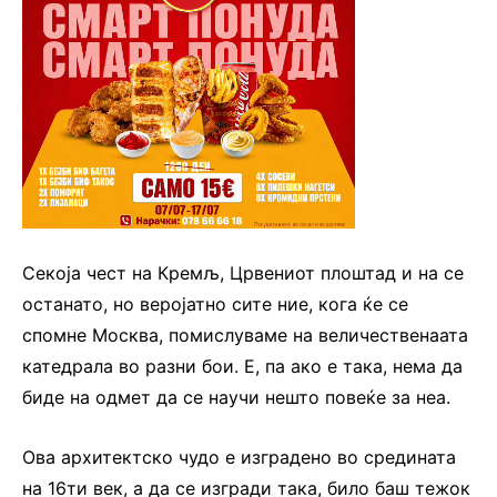
Секоја чест на Кремљ, Црвениот плоштад и на се
останато, но веројатно сите ние, кога ќе се
спомне Москва, помислуваме на величественаата
катедрала во разни бои. Е, па ако е така, нема да
биде на одмет да се научи нешто повеќе за неа.
Ова архитектско чудо е изградено во средината
на 16ти век, а да се изгради така, било баш тежок