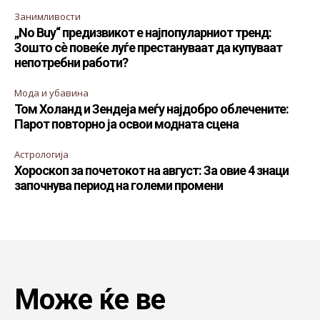
Занимливости
„No Buy“ предизвикот е најпопуларниот тренд:
Зошто сè повеќе луѓе престануваат да купуваат
непотребни работи?
Мода и убавина
Том Холанд и Зендеја меѓу најдобро облечените:
Парот повторно ја освои модната сцена
Астрологија
Хороскоп за почетокот на август: За овие 4 знаци
започнува период на големи промени
Може ќе ве