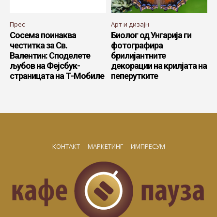
Прес
Арт и дизајн
Сосема поинаква
Биолог од Унгарија ги
честитка за Св.
фотографира
Валентин: Споделете
брилијантните
љубов на Фејсбук-
декорации на крилјата на
страницата на Т-Мобиле
пеперутките
КОНТАКТ
МАРКЕТИНГ
ИМПРЕСУМ