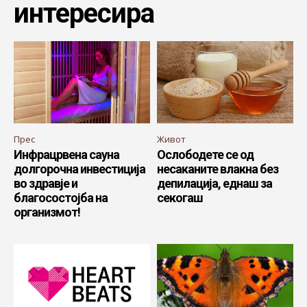
интересира
Прес
Живот
Инфрацрвена сауна
Ослободете се од
долгорочна инвестиција
несаканите влакна без
во здравје и
депилација, еднаш за
благосостојба на
секогаш
организмот!