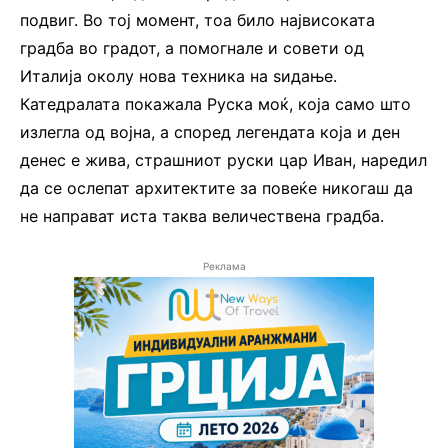
подвиг. Во тој момент, тоа било највисоката
градба во градот, а помогнале и совети од
Италија околу нова техника на ѕидање.
Катедралата покажала Руска моќ, која само што
излегла од војна, а според легендата која и ден
денес е жива, страшниот руски цар Иван, наредил
да се ослепат архитектите за повеќе никогаш да
не направат иста таква величествена градба.
Реклама