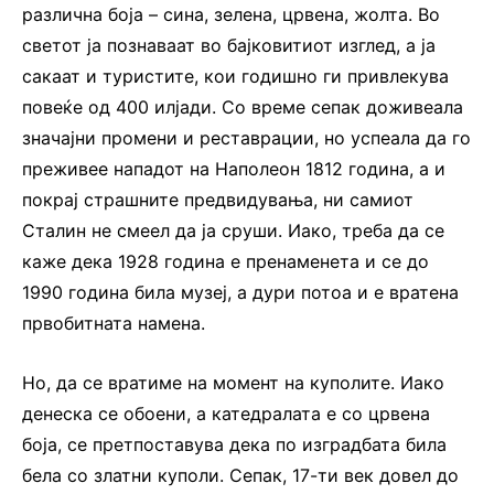
различна боја – сина, зелена, црвена, жолта. Во
светот ја познаваат во бајковитиот изглед, а ја
сакаат и туристите, кои годишно ги привлекува
повеќе од 400 илјади. Со време сепак доживеала
значајни промени и реставрации, но успеала да го
преживее нападот на Наполеон 1812 година, а и
покрај страшните предвидувања, ни самиот
Сталин не смеел да ја сруши. Иако, треба да се
каже дека 1928 година е пренаменета и се до
1990 година била музеј, а дури потоа и е вратена
првобитната намена.
Но, да се вратиме на момент на куполите. Иако
денеска се обоени, а катедралата е со црвена
боја, се претпоставува дека по изградбата била
бела со златни куполи. Сепак, 17-ти век довел до