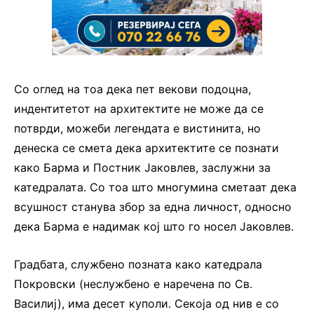
Со оглед на тоа дека пет векови подоцна,
индентитетот на архитектите не може да се
потврди, можеби легендата е вистинита, но
денеска се смета дека архитектите се познати
како Барма и Постник Јаковлев, заслужни за
катедралата. Со тоа што многумина сметаат дека
всушност станува збор за една личност, односно
дека Барма е надимак кој што го носел Јаковлев.
Градбата, службено позната како катедрала
Покровски (неслужбено е наречена по Св.
Василиј), има десет куполи. Секоја од нив е со