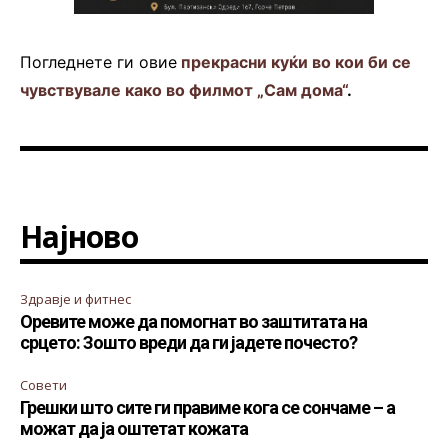
Погледнете ги овие
прекрасни куќи во кои би се
чувствувале како во филмот „Сам дома“
.
Најново
Здравје и фитнес
Оревите може да помогнат во заштитата на
срцето: Зошто вреди да ги јадете почесто?
Совети
Грешки што сите ги правиме кога се сончаме – а
можат да ја оштетат кожата