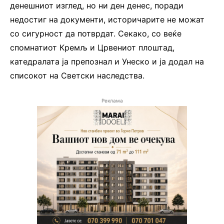
денешниот изглед, но ни ден денес, поради
недостиг на документи, историчарите не можат
со сигурност да потврдат. Секако, со веќе
спомнатиот Кремљ и Црвениот плоштад,
катедралата ја препознал и Унеско и ја додал на
списокот на Светски наследства.
Реклама