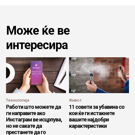
Може ќе ве
интересира
Технологија
Живот
Работи што можете да
11 совети за убавина со
ги направите ако
кои ќе ги истакнете
Инстаграм ве исцрпува,
вашите најдобри
но не сакате да
карактеристики
престанете да го