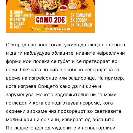
Секој од нас понекогаш ужива да гледа во небото
и да ги набљудува облаците, нивните најразлични
форми кои полека се губат и се претвораат во
нови. Глетката во нив е особено неверојатна за
време на изгрејсонце или зајдисонце. На пример,
кога изгрева Сонцето како да ги кине и
заруменува. Небото задолжително ни го мами
погледот и кога се подготвува невреме, кога
скриени ѕиркаме низ прозорецот во светкавите
молњи кои ни се чини, извираат од облаците.
Погледнете дел од чудесните и неповторливи