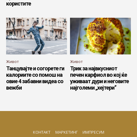
користите
Живот
Живот
Танцувајте и согорете ги
Трик за највкусниот
калориите со помош на
печен карфиол во кој ќе
овие 4 забавни видеа со
уживаат дури и неговите
вежби
најголеми „хејтери“
КОНТАКТ
МАРКЕТИНГ
ИМПРЕСУМ