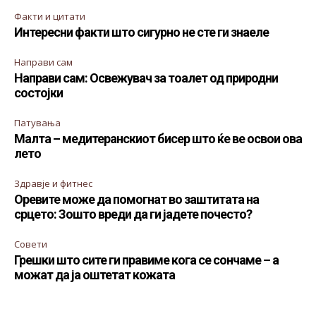
Факти и цитати
Интересни факти што сигурно не сте ги знаеле
Направи сам
Направи сам: Освежувач за тоалет од природни
состојки
Патувања
Малта – медитеранскиот бисер што ќе ве освои ова
лето
Здравје и фитнес
Оревите може да помогнат во заштитата на
срцето: Зошто вреди да ги јадете почесто?
Совети
Грешки што сите ги правиме кога се сончаме – а
можат да ја оштетат кожата