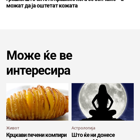
можат да ја оштетат кожата
Може ќе ве
интересира
Живот
Астрологија
Крцкави печени компири
Што ќе ни донесе