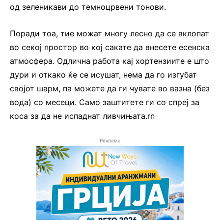
од зеленикави до темноцрвени тонови.
Поради тоа, тие можат многу лесно да се вклопат
во секој простор во кој сакате да внесете есенска
атмосфера. Одлична работа кај хортензиите е што
дури и откако ќе се исушат, нема да го изгубат
својот шарм, па можете да ги чувате во вазна (без
вода) со месеци. Само заштитете ги со спреј за
коса за да не испаднат ливчињата.rn
Реклама