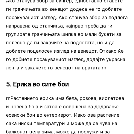
Ако станува збор за сунѓер, едноставно ставете
ги гранчињата во венецот додека не го добиете
посакуваниот изглед. Ако станува збор за подлога
направена од стапчиња, најпрво треба да ги
групирате гранчињата шипка во мали букети за
полесно да ги закачите на подлогата, но и да
добиете поцелосен изглед на венецот. Откако ќе
го добиете посакуваниот изглед, додајте украсна
лента и закачете го венецот на вратата.rn
5. Ерика во сите бои
rnРастението ерика има бела, розова, виолетова
и црвена боја и затоа е совршена за додавање
есенски бои во ентериерот. Иако ова растение
сака ниски температури и може да се чува на
балконот цела зима, може да послужи и за