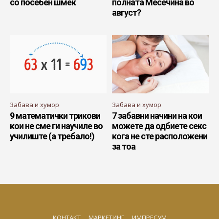
со посебен шмек
полната Месечина во
август?
Забава и хумор
Забава и хумор
9 математички трикови
7 забавни начини на кои
кои не сме ги научиле во
можете да одбиете секс
училиште (а требало!)
кога не сте расположени
за тоа
КОНТАКТ
МАРКЕТИНГ
ИМПРЕСУМ