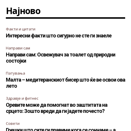
Најново
Факти и цитати
Интересни факти што сигурно не сте ги знаеле
Направи сам
Направи сам: Освежувач за тоалет од природни
состојки
Патувања
Малта – медитеранскиот бисер што ќе ве освои ова
лето
Здравје и фитнес
Оревите може да помогнат во заштитата на
срцето: Зошто вреди да ги јадете почесто?
Совети
Грешки што сите ги правиме кога се сончаме – а