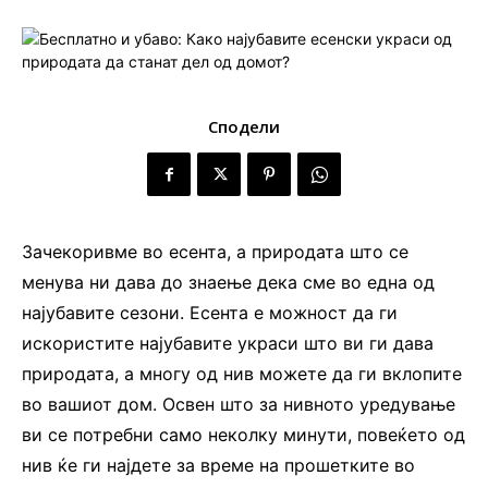
Сподели
Зачекоривме во есента, а природата што се
менува ни дава до знаење дека сме во една од
најубавите сезони. Есента е можност да ги
искористите најубавите украси што ви ги дава
природата, а многу од нив можете да ги вклопите
во вашиот дом. Освен што за нивното уредување
ви се потребни само неколку минути, повеќето од
нив ќе ги најдете за време на прошетките во