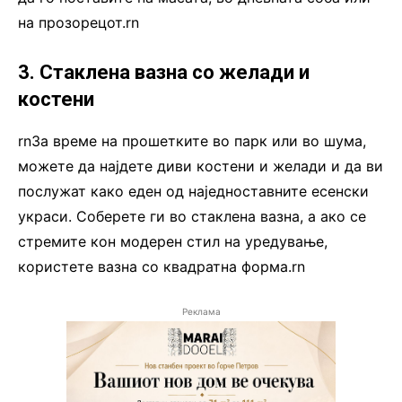
на прозорецот.rn
3. Стаклена вазна со желади и
костени
rnЗа време на прошетките во парк или во шума,
можете да најдете диви костени и желади и да ви
послужат како еден од наједноставните есенски
украси. Соберете ги во стаклена вазна, а ако се
стремите кон модерен стил на уредување,
користете вазна со квадратна форма.rn
Реклама