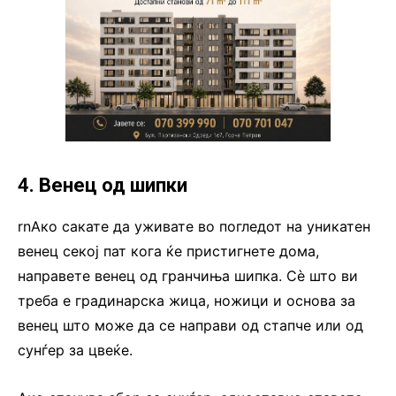
4. Венец од шипки
rnАко сакате да уживате во погледот на уникатен
венец секој пат кога ќе пристигнете дома,
направете венец од гранчиња шипка. Сè што ви
треба е градинарска жица, ножици и основа за
венец што може да се направи од стапче или од
сунѓер за цвеќе.