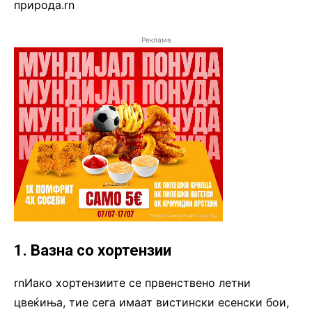
природа.rn
Реклама
1. Вазна со хортензии
rnИако хортензиите се првенствено летни
цвеќиња, тие сега имаат вистински есенски бои,