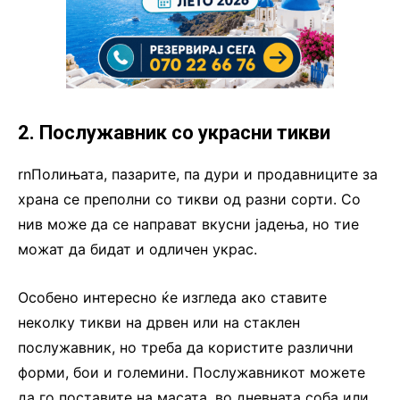
2. Послужавник со украсни тикви
rnПолињата, пазарите, па дури и продавниците за
храна се преполни со тикви од разни сорти. Со
нив може да се направат вкусни јадења, но тие
можат да бидат и одличен украс.
Особено интересно ќе изгледа ако ставите
неколку тикви на дрвен или на стаклен
послужавник, но треба да користите различни
форми, бои и големини. Послужавникот можете
да го поставите на масата, во дневната соба или