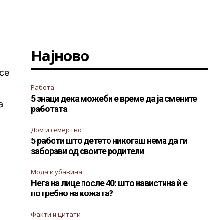
Најново
 се
Работа
5 знаци дека можеби е време да ја смените
а
работата
Дом и семејство
5 работи што детето никогаш нема да ги
заборави од своите родители
Мода и убавина
Нега на лице после 40: што навистина ѝ е
потребно на кожата?
Факти и цитати