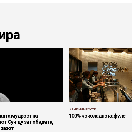
ира
Занимливости
ката мудрост на
100% чоколадно кафуле
от Сун-цу за победата,
оразот