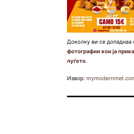
Доколку ви се допаднаа 
фотографии кои ја прик
луѓето
.
Извор:
mymodernmet.co