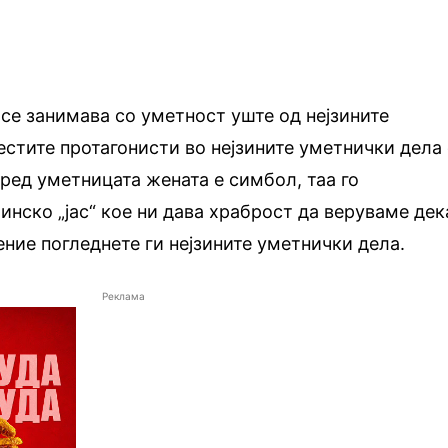
се занимава со уметност уште од нејзините
честите протагонисти во нејзините уметнички дела
ред уметницата жената е симбол, таа го
инско „јас“ кое ни дава храброст да веруваме дек
ние погледнете ги нејзините уметнички дела.
Реклама