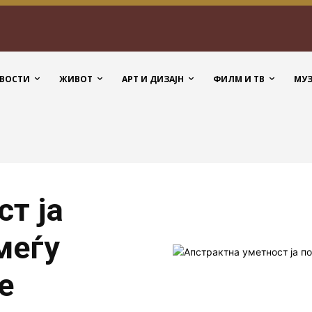
ВОСТИ
ЖИВОТ
АРТ И ДИЗАЈН
ФИЛМ И ТВ
МУ
т ја
меѓу
е