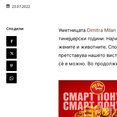
23.07.2022
Сподели
Уметницата
Dimitra Milan
тинејџерски години. Нај
жените и животните. Спо
претставува нашето вист
сè е можно. Во продолже