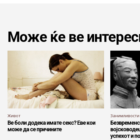
Може ќе ве интерес
Живот
Занимливости
Ве боли додека имате секс? Еве кои
Безвременс
може да се причините
војсководец
успехот и п