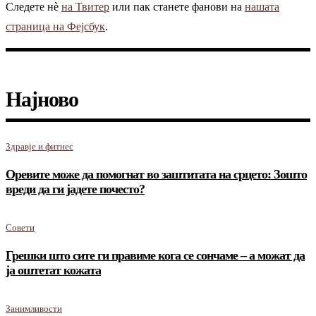
Следете нè
на Твитер
или пак станете фанови на
нашата
страница на Фејсбук
.
Најново
Здравје и фитнес
Оревите може да помогнат во заштитата на срцето: Зошто
вреди да ги јадете почесто?
Совети
Грешки што сите ги правиме кога се сончаме – а можат да
ја оштетат кожата
Занимливости