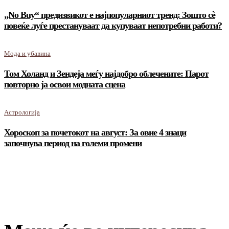
„No Buy“ предизвикот е најпопуларниот тренд: Зошто сè
повеќе луѓе престануваат да купуваат непотребни работи?
Мода и убавина
Том Холанд и Зендеја меѓу најдобро облечените: Парот
повторно ја освои модната сцена
Астрологија
Хороскоп за почетокот на август: За овие 4 знаци
започнува период на големи промени