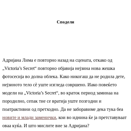
Сподели
Адријана Лима е повторно назад на сцената, откако од
„Victoria’s Secret“ повторно објавија нејзина нова жешка
фотосесија во долна облека. Како никогаш да не родила дете,
нејзиното тело сè уште изгледа совршено. Иако повеќето
модели на „Victoria’s Secret“, во краток период заминаа на
породилно, сепак тие се вратија уште позгодни и
поатрактивни од претходно. Да не заборавиме дека тука беа
новите и млади заменички
, кои во иднина ќе ја претставуваат
оваа куќа. И што мислите вие за Адријана?