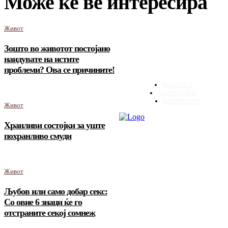
Може ќе ве интересира
Живот
Зошто во животот постојано
наидувате на истите
проблеми? Ова се причините!
КОНТАКТ
МАРКЕТИНГ
ИМПРЕСУМ
Живот
Хранливи состојки за уште
похранливо смуди
Живот
Љубов или само добар секс:
Со овие 6 знаци ќе го
отстраните секој сомнеж