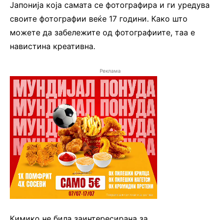
Јапонија која самата се фотографира и ги уредува
своите фотографии веќе 17 години. Како што
можете да забележите од фотографиите, таа е
навистина креативна.
Реклама
Кимико не била заинтересирана за