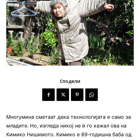
Сподели
Многумина сметаат дека технологијата е само за
младите. Но, изгледа никој не ѝ го кажал ова на
Кимико Нишимото. Кимико е 89-годишна баба од