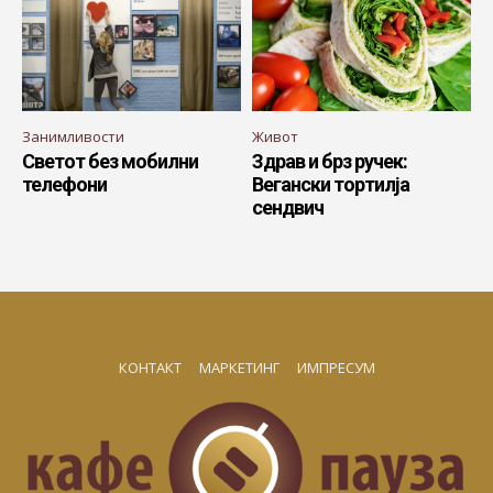
Занимливости
Живот
Светот без мобилни
Здрав и брз ручек:
телефони
Вегански тортилја
сендвич
КОНТАКТ
МАРКЕТИНГ
ИМПРЕСУМ