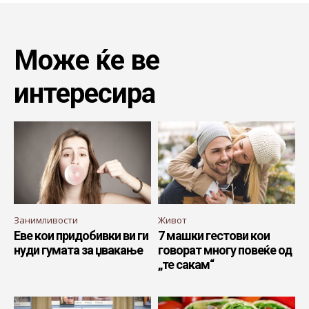
Може ќе ве
интересира
Занимливости
Живот
Еве кои придобивки ви ги
7 машки гестови кои
нуди гумата за џвакање
говорат многу повеќе од
„те сакам“