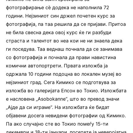
фотографирање сè додека не наполнила 72
години. Нејзиниот син држел почетен курс за
фотографија, па таа решила да се пријави. Притоа
не била свесна дека овој курс ќе ги разбуди
страста и талентот во неа кои не ни знаела дека
ги поседува. Таа веднаш почнала да се занимава
со фотографија и почнала да прави навистина
комични автопортрети. Првата изложба ја
одржала 10 години подоцна во локален музеј во
нејзиниот град. Сега Кимико се подготвува за
изложба во галеријата Епсон во Токио. Изложбата
е насловена „Asobokanne“, што во превод значи
„Ајде да си играме“. На изложбата ќе бидат
објавени досега невидени фотографии од Кимико.
Па ако случајно сте во Токио помеѓу 15-ти
декември и 18-ти јануари, посетете ја неверојатна