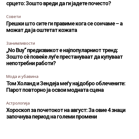
срцето: Зошто вреди да ги јадете почесто?
Совети
Грешки што сите ги правиме кога се сончаме – а
можат да ја оштетат кожата
Занимливости
„No Buy“ предизвикот е најпопуларниот тренд:
Зошто сè повеќе луѓе престануваат да купуваат
непотребни работи?
Мода и убавина
Том Холанд и Зендеја меѓу најдобро облечените:
Парот повторно ја освои модната сцена
Астрологија
Хороскоп за почетокот на август: За овие 4 знаци
започнува период на големи промени