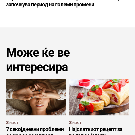
започнува период на големи промени
Може ќе ве
интересира
Живот
Живот
7 секојдневни проблеми
Најслаткиот рецепт за