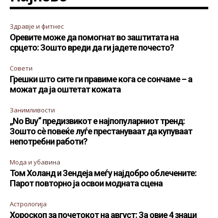
Здравје и фитнес
Оревите може да помогнат во заштитата на
срцето: Зошто вреди да ги јадете почесто?
Совети
Грешки што сите ги правиме кога се сончаме – а
можат да ја оштетат кожата
Занимливости
„No Buy“ предизвикот е најпопуларниот тренд:
Зошто сè повеќе луѓе престануваат да купуваат
непотребни работи?
Мода и убавина
Том Холанд и Зендеја меѓу најдобро облечените:
Парот повторно ја освои модната сцена
Астрологија
Хороскоп за почетокот на август: За овие 4 знаци