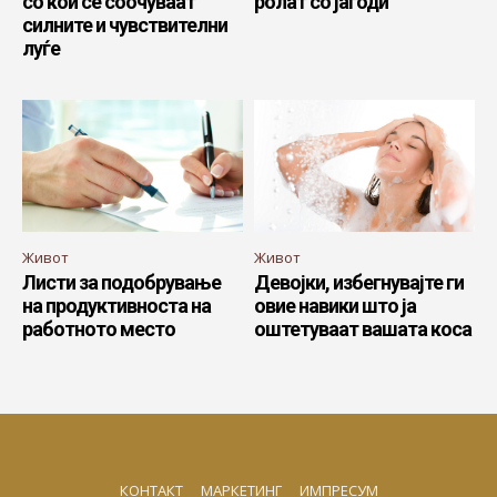
со кои се соочуваат
ролат со јагоди
силните и чувствителни
луѓе
Живот
Живот
Листи за подобрување
Девојки, избегнувајте ги
на продуктивноста на
овие навики што ја
работното место
оштетуваат вашата коса
КОНТАКТ
МАРКЕТИНГ
ИМПРЕСУМ