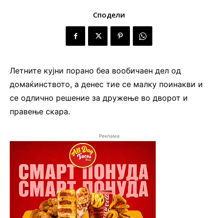
Сподели
Летните кујни порано беа вообичаен дел од
домаќинството, а денес тие се малку поинакви и
се одлично решение за дружење во дворот и
правење скара.
Реклама