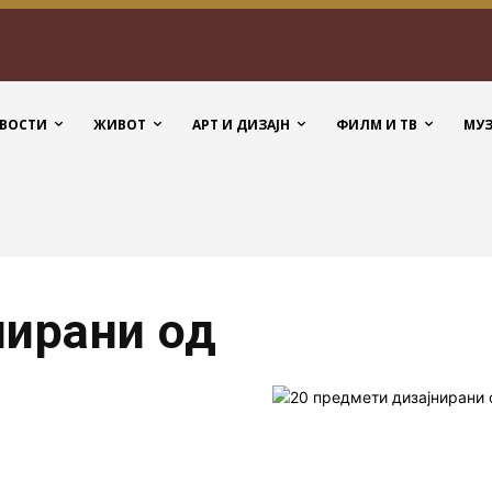
ВОСТИ
ЖИВОТ
АРТ И ДИЗАЈН
ФИЛМ И ТВ
МУ
нирани од