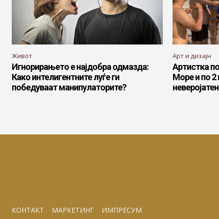
Живот
Арт и дизајн
Игнорирањето е најдобра одмазда:
Артистка п
Како интелигентните луѓе ги
Море и по 2
победуваат манипулаторите?
неверојатен
КОНТАКТ
МАРКЕТИНГ
ИМПРЕСУМ