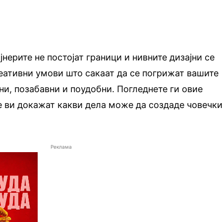
јнерите не постојат граници и нивните дизајни се
еативни умови што сакаат да се погрижат вашите
и, позабавни и поудобни. Погледнете ги овие
е ви докажат какви дела може да создаде човечк
Реклама