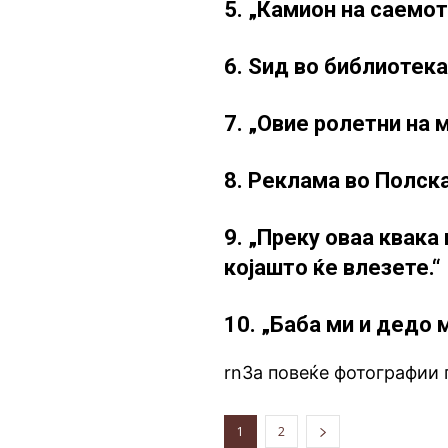
5. „Камион на саемот
6. Ѕид во библиотек
7. „Овие ролетни на 
8. Реклама во Полск
9. „Преку оваа квака
којашто ќе влезете.“
10. „Баба ми и дедо 
rnЗа повеќе фотографии
1
2