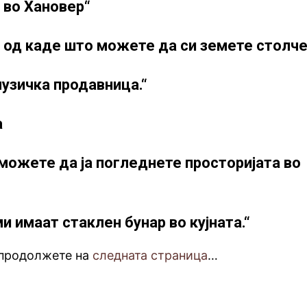
 во Хановер“
а од каде што можете да си земете столч
музичка продавница.“
а
 можете да ја погледнете просторијата во
ми имаат стаклен бунар во кујната.“
 продолжете на
следната страница
…