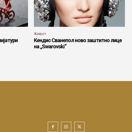
Живот
нијатури
Кендис Сванепол ново заштитно лице
на „Swarovski“