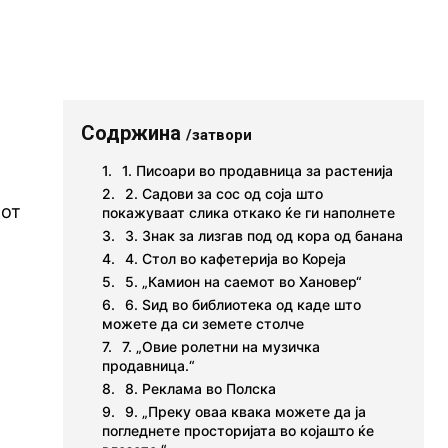
Содржина
/затвори
1. Писоари во продавница за растенија
2. Садови за сос од соја што
иот
покажуваат слика откако ќе ги наполнете
3. Знак за лизгав под од кора од банана
4. Стол во кафетерија во Кореја
5. „Камион на саемот во Хановер“
6. Ѕид во библиотека од каде што
можете да си земете столче
7. „Овие ролетни на музичка
продавница.“
8. Реклама во Полска
9. „Преку оваа квака можете да ја
погледнете просторијата во којашто ќе