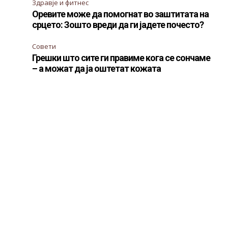
Здравје и фитнес
Оревите може да помогнат во заштитата на
срцето: Зошто вреди да ги јадете почесто?
е
Совети
Грешки што сите ги правиме кога се сончаме
– а можат да ја оштетат кожата