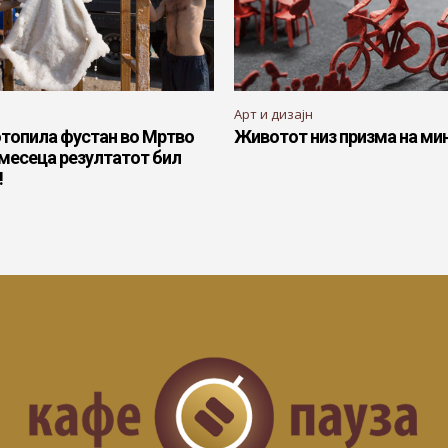
Арт и дизајн
отопила фустан во Мртво
Животот низ призма на ми
 месеца резултатот бил
!