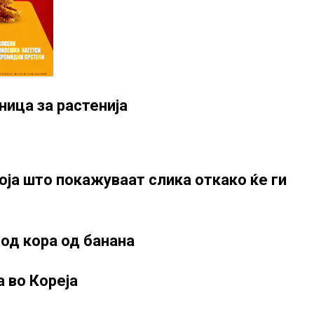
ница за растенија
соја што покажуваат слика откако ќе ги
д од кора од банана
а во Кореја