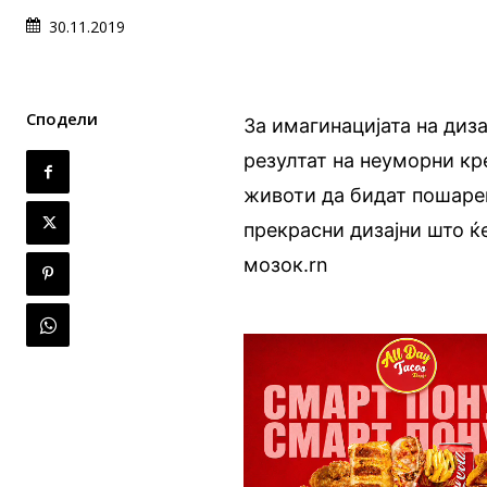
30.11.2019
Сподели
За имагинацијата на диза
резултат на неуморни кр
животи да бидат пошарен
прекрасни дизајни што ќ
мозок.rn