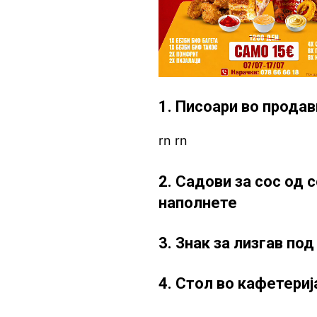
1. Писоари во продав
rn rn
2. Садови за сос од 
наполнете
3. Знак за лизгав по
4. Стол во кафетериј