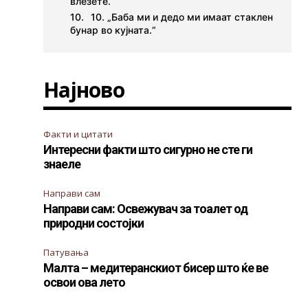
влезете.“
10. „Баба ми и дедо ми имаат стаклен
бунар во кујната.“
Најново
Факти и цитати
Интересни факти што сигурно не сте ги
знаеле
Направи сам
Направи сам: Освежувач за тоалет од
природни состојки
Патувања
Малта – медитеранскиот бисер што ќе ве
освои ова лето