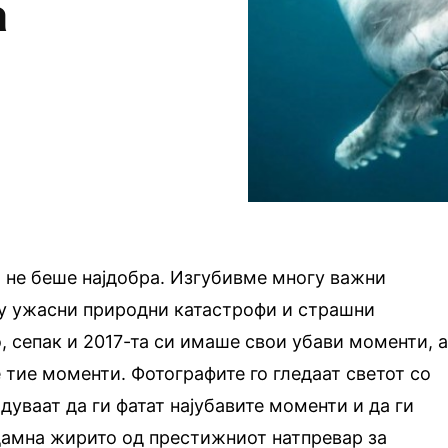
а
 не беше најдобра. Изгубивме многу важни
у ужасни природни катастрофи и страшни
, сепак и 2017-та си имаше свои убави моменти, 
 тие моменти. Фотографите го гледаат светот со
дуваат да ги фатат најубавите моменти и да ги
дамна жирито од престижниот натпревар за