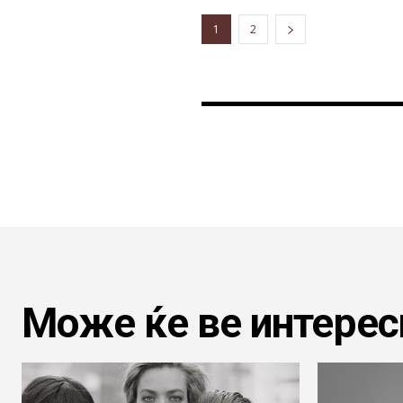
1
2
Може ќе ве интерес