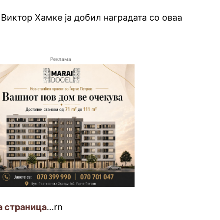
Виктор Хамке ја добил наградата со оваа
.
Реклама
а страница
…rn