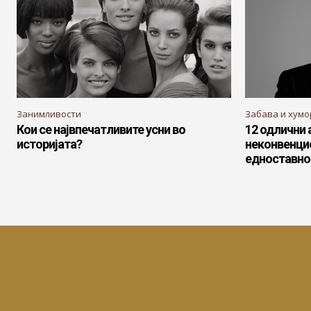
Занимливости
Забава и хумо
Кои се највпечатливите усни во
12 одлични 
историјата?
неконвенци
едноставно