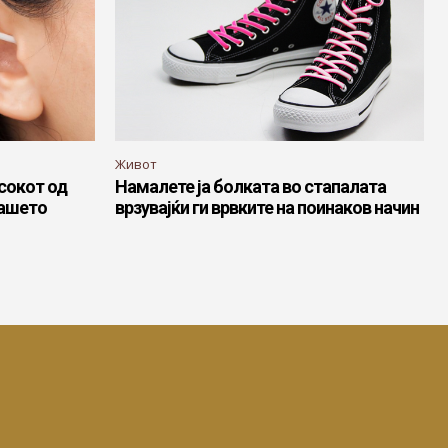
Живот
сокот од
Намалете ја болката во стапалата
вашето
врзувајќи ги врвките на поинаков начин