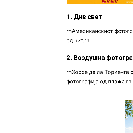
1. Див свет
rnАмериканскиот фотогра
од кит.rn
2. Воздушна фотогра
rnХорхе де ла Ториенте 
фотографија од плажа.rn