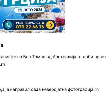
ја
таниште на Бен Томас од Австралија го доби прво
.rn
Д ја направил оваа неверојатна фотографија.rn