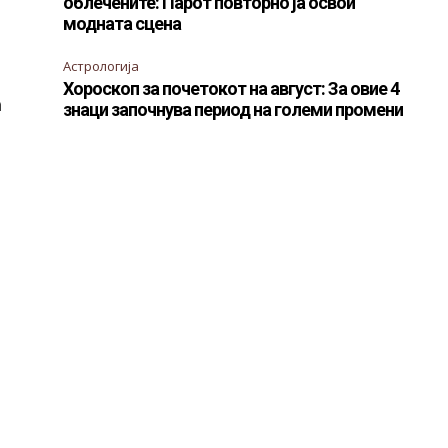
облечените: Парот повторно ја освои
модната сцена
Астрологија
Хороскоп за почетокот на август: За овие 4
а
знаци започнува период на големи промени