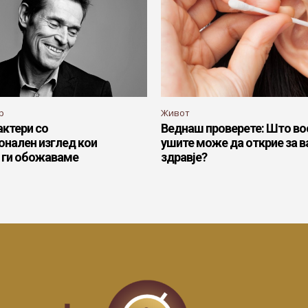
р
Живот
актери со
Веднаш проверете: Што во
онален изглед кои
ушите може да открие за 
 ги обожаваме
здравје?