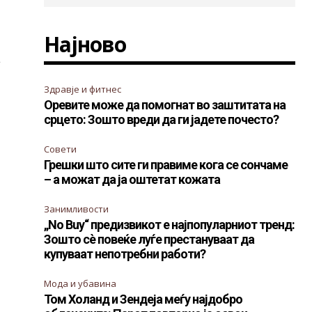
Најново
в
Здравје и фитнес
Оревите може да помогнат во заштитата на
срцето: Зошто вреди да ги јадете почесто?
Совети
Грешки што сите ги правиме кога се сончаме
– а можат да ја оштетат кожата
Занимливости
„No Buy“ предизвикот е најпопуларниот тренд:
Зошто сè повеќе луѓе престануваат да
купуваат непотребни работи?
Мода и убавина
Том Холанд и Зендеја меѓу најдобро