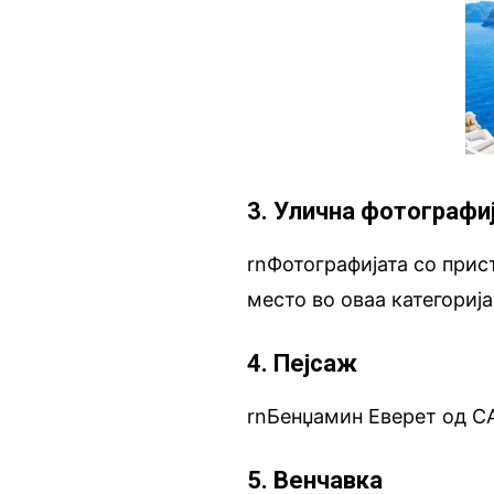
3. Улична фотографи
rnФотографијата со прис
место во оваа категорија
4. Пејсаж
rnБенџамин Еверет од СА
5. Венчавка