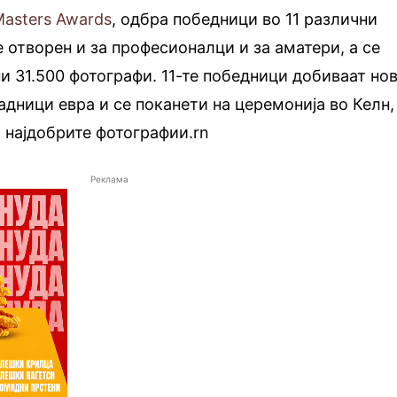
Masters Awards
, одбра победници во 11 различни
е отворен и за професионалци и за аматери, а се
и 31.500 фотографи. 11-те победници добиваат но
адници евра и се поканети на церемонија во Келн,
и најдобрите фотографии.rn
Реклама