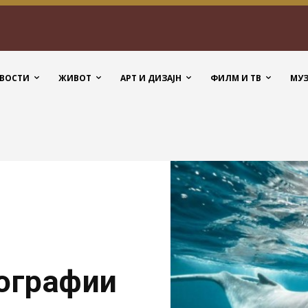
ВОСТИ
ЖИВОТ
АРТ И ДИЗАЈН
ФИЛМ И ТВ
МУ
тографии