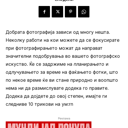
Добрата фотографија зависи од многу нешта.
Неколку работи на кои можете да се фокусирате
при фотографирањето можат да направат
значителни подобрувања во вашето фотографско
искуство. Ќе се задржиме на
планирањето
и
одлучувањето
за време на фаќањето фотки, што
по некое време ќе ви стане природно и воопшто
нема ни да размислувате додека го правите.
Додека да дојдете до овој степен, имајте ги
следниве 10 трикови на ум:rn
Реклама