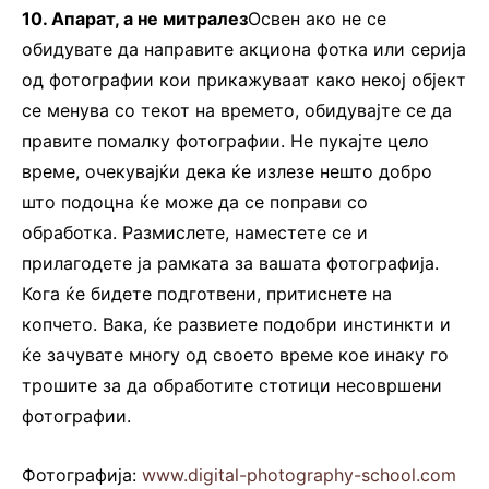
10. Апарат, а не митралез
Освен ако не се
обидувате да направите акциона фотка или серија
од фотографии кои прикажуваат како некој објект
се менува со текот на времето, обидувајте се да
правите помалку фотографии. Не пукајте цело
време, очекувајќи дека ќе излезе нешто добро
што подоцна ќе може да се поправи со
обработка. Размислете, наместете се и
прилагодете ја рамката за вашата фотографија.
Кога ќе бидете подготвени, притиснете на
копчето. Вака, ќе развиете подобри инстинкти и
ќе зачувате многу од своето време кое инаку го
трошите за да обработите стотици несовршени
фотографии.
Фотографија:
www.digital-photography-school.com