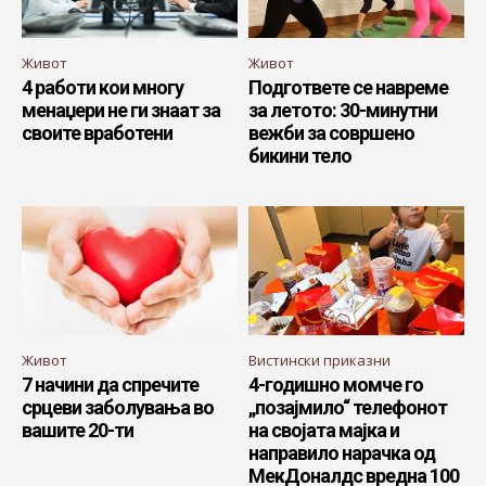
Живот
Живот
4 работи кои многу
Подгответе се навреме
менаџери не ги знаат за
за летото: 30-минутни
своите вработени
вежби за совршено
бикини тело
Живот
Вистински приказни
7 начини да спречите
4-годишно момче го
срцеви заболувања во
„позајмилo“ телефонот
вашите 20-ти
на својата мајка и
направилo нарачка од
МекДоналдс вредна 100