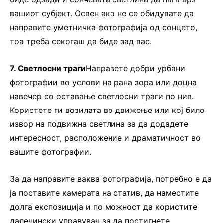
вашиот субјект. Освен ако не се обидувате да
направите уметничка фотографија од сонцето,
тоа треба секогаш да биде зад вас.
7. Светлосни траги
Направете добри урбани
фотографии во услови на рана зора или доцна
навечер со оставање светлосни траги по нив.
Користете ги возилата во движење или кој било
извор на подвижна светлина за да додадете
интересност, расположение и драматичност во
вашите фотографии.
За да направите ваква фотографија, потребно е да
ја поставите камерата на статив, да наместите
долга експозиција и по можност да користите
далечински управувач за да постигнете