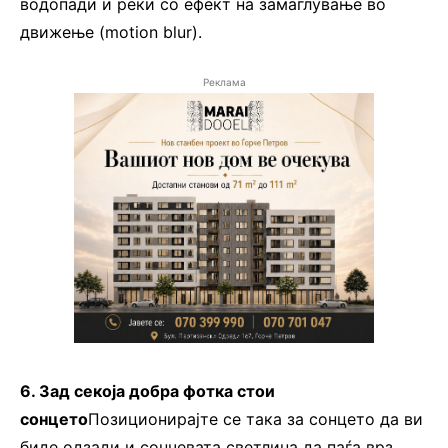
водопади и реки со ефект на замаглување во
движење (motion blur).
Реклама
6. Зад секоја добра фотка стои
сонцето
Позиционирајте се така за сонцето да ви
биде одзади и сончевата светлина да паѓа врз