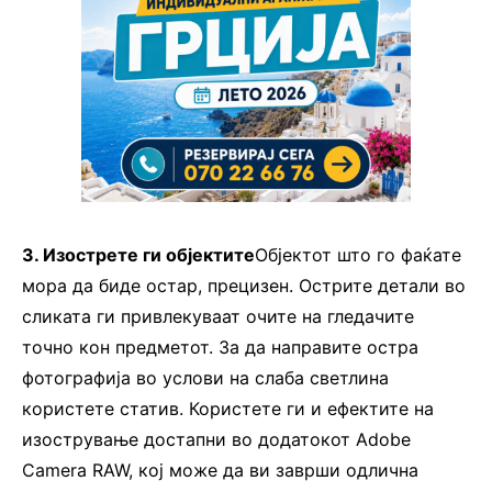
3. Изострете ги објектите
Објектот што го фаќате
мора да биде остар, прецизен. Острите детали во
сликата ги привлекуваат очите на гледачите
точно кон предметот. За да направите остра
фотографија во услови на слаба светлина
користете статив. Користете ги и ефектите на
изострување достапни во додатокот Adobe
Camera RAW, кој може да ви заврши одлична