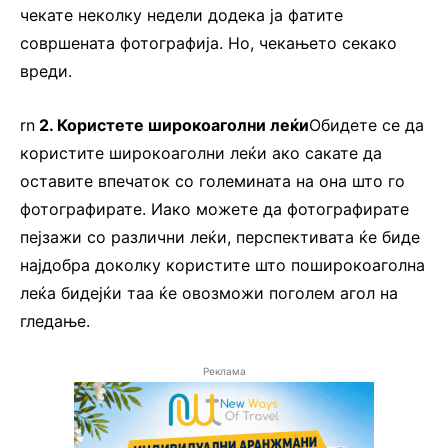
чекате неколку недели додека ја фатите
совршената фотографија. Но, чекањето секако
вреди.
rn
2. Користете широкоаголни леќи
Обидете се да
користите широкоаголни леќи ако сакате да
оставите впечаток со големината на она што го
фотографирате. Иако можете да фотографирате
пејзажи со различни леќи, перспективата ќе биде
најдобра доколку користите што поширокоаголна
леќа бидејќи таа ќе овозможи поголем агол на
гледање.
Реклама