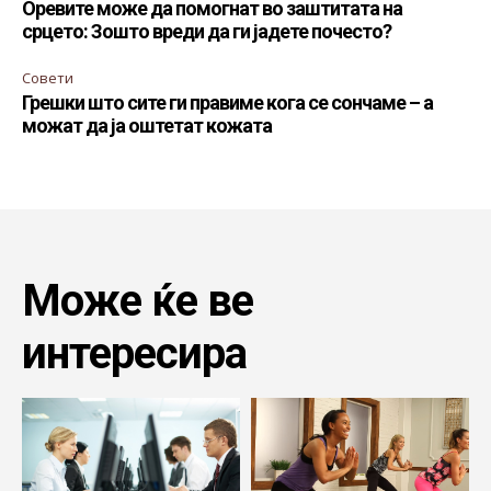
Оревите може да помогнат во заштитата на
срцето: Зошто вреди да ги јадете почесто?
Совети
Грешки што сите ги правиме кога се сончаме – а
можат да ја оштетат кожата
Може ќе ве
интересира