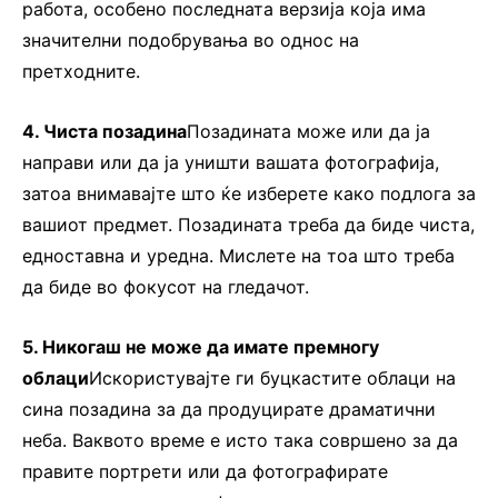
работа, особено последната верзија која има
значителни подобрувања во однос на
претходните.
4. Чиста позадина
Позадината може или да ја
направи или да ја уништи вашата фотографија,
затоа внимавајте што ќе изберете како подлога за
вашиот предмет. Позадината треба да биде чиста,
едноставна и уредна. Мислете на тоа што треба
да биде во фокусот на гледачот.
5. Никогаш не може да имате премногу
облаци
Искористувајте ги буцкастите облаци на
сина позадина за да продуцирате драматични
неба. Ваквото време е исто така совршено за да
правите портрети или да фотографирате