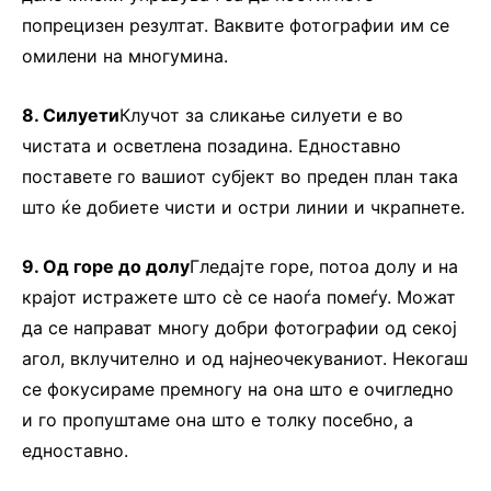
попрецизен резултат. Ваквите фотографии им се
омилени на многумина.
8. Силуети
Клучот за сликање силуети е во
чистата и осветлена позадина. Едноставно
поставете го вашиот субјект во преден план така
што ќе добиете чисти и остри линии и чкрапнете.
9. Од горе до долу
Гледајте горе, потоа долу и на
крајот истражете што сѐ се наоѓа помеѓу. Можат
да се направат многу добри фотографии од секој
агол, вклучително и од најнеочекуваниот. Некогаш
се фокусираме премногу на она што е очигледно
и го пропуштаме она што е толку посебно, а
едноставно.