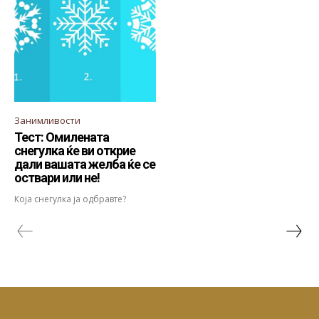
Занимливости
Тест: Омилената
снегулка ќе ви открие
дали вашата желба ќе се
оствари или не!
Која снегулка ја одбравте?