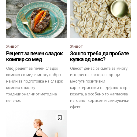
Живот
Живот
Рецепт за печен сладок
Зошто треба да пробате
компир со мед
купка од овес?
Овој рецепт за печен сладок
Овесот денес се смета за многу
компир со мед е многу побрз
интересна состојка поради
начин за подготовка на сладок
многуте позитивни
компир отколку
карактеристики на дејството врз
традиционалниот метод на
кожата, а особено го нагласува
печење.
неговиот корисен и смирувачки
ефект.