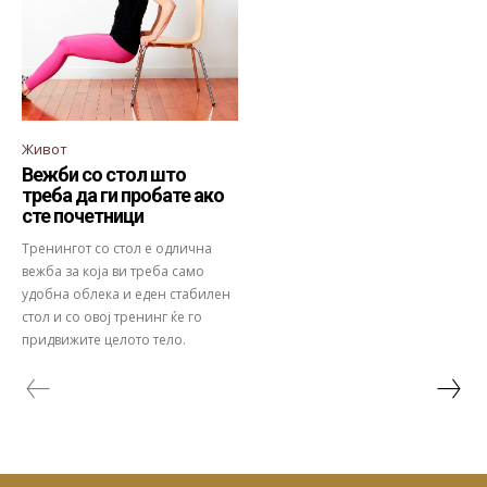
Живот
Вежби со стол што
треба да ги пробате ако
сте почетници
Тренингот со стол е одлична
вежба за која ви треба само
удобна облека и еден стабилен
стол и со овој тренинг ќе го
придвижите целото тело.