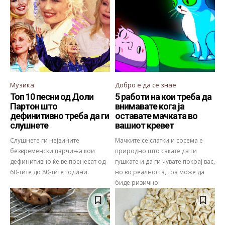
Музика
Добро е да се знае
Топ 10 песни од Доли
5 работи на кои треба да
Партон што
внимавате кога ја
дефинитивно треба да ги
оставате мачката во
слушнете
вашиот кревет
Слушнете ги нејзините
Мачките се слатки и сосема е
безвременски парчиња кои
природно што сакате да ги
дефинитивно ќе ве пренесат од
гушкате и да ги чувате покрај вас,
60-тите до 80-тите години.
но во реалноста, тоа може да
биде ризично.