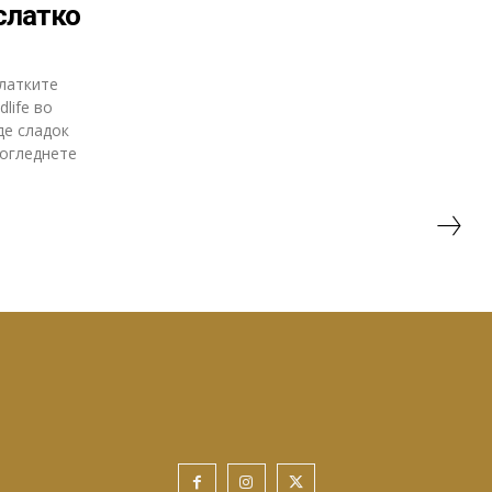
слатко
латките
life во
де сладок
погледнете