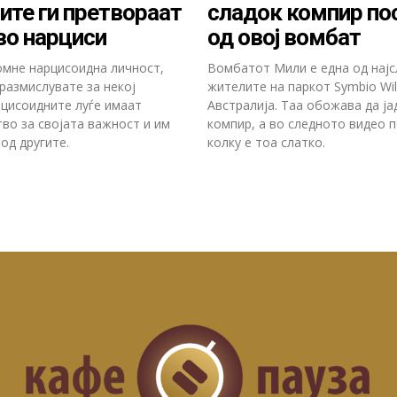
ите ги претвораат
сладок компир по
во нарциси
од овој вомбат
помне нарцисоидна личност,
Вомбатот Мили е една од најс
размислувате за некој
жителите на паркот Symbio Wild
рцисоидните луѓе имаат
Австралија. Таа обожава да ја
тво за својата важност и им
компир, а во следното видео 
од другите.
колку е тоа слатко.