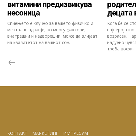
витамини предизвикува
родител
несоница
децата 
Спиењето е клучно за вашето физичко и
Кога ќе се с
ментално здравје, но многу фактори,
најверојатно 
внатрешни и надворешни, може да влијаат
возрасен. На
на квалитетот на вашиот сон.
надуено чувс
треба восхит 
КОНТАКТ
МАРКЕТИНГ
ИМПРЕСУМ