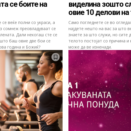
та се боите на
виделина зошто с
овие 10 делови на
се веќе полни со украси, а
Само погледнете се во огледа
з сомнеж преовладуваат се
најдете нешто на вас за што в
лената. Дали некогаш сте се
знаете за што служи, но сите 
што баш овие две бои се
телото постојат со причина и 
ова година и Божиќ?
може да ве изненади.