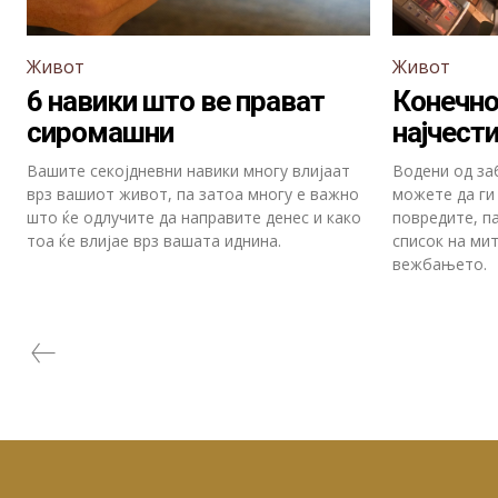
Живот
Живот
6 навики што ве прават
Конечно
сиромашни
најчест
Вашите секојдневни навики многу влијаат
Водени од за
врз вашиот живот, па затоа многу е важно
можете да ги 
што ќе одлучите да направите денес и како
повредите, па
тоа ќе влијае врз вашата иднина.
список на ми
вежбањето.