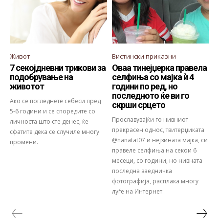
Живот
Вистински приказни
7 секојдневни трикови за
Оваа тинејџерка правела
подобрување на
селфиња со мајка ѝ 4
животот
години по ред, но
последното ќе ви го
Ако се погледнете себеси пред
скрши срцето
5-6 години и се споредите со
Прославувајќи го нивниот
личноста што сте денес, ќе
прекрасен однос, твитерџиката
сфатите дека се случиле многу
@nanatat07 и нејзината мајка, си
промени.
правеле селфиња на секои 6
месеци, со години, но нивната
последна заедничка
фотографија, расплака многу
луѓе на Интернет.