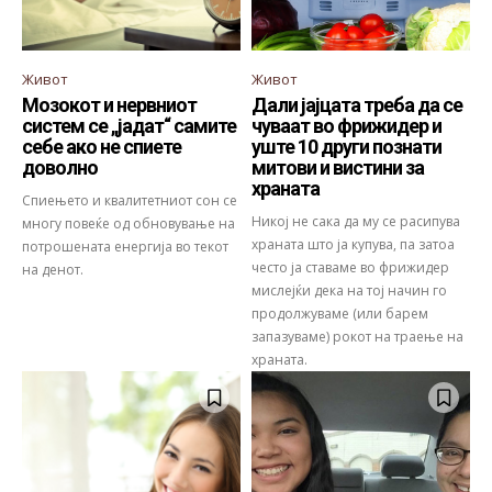
Живот
Живот
Мозокот и нервниот
Дали јајцата треба да се
систем се „јадат“ самите
чуваат во фрижидер и
себе ако не спиете
уште 10 други познати
доволно
митови и вистини за
храната
Спиењето и квалитетниот сон се
Никој не сака да му се расипува
многу повеќе од обновување на
храната што ја купува, па затоа
потрошената енергија во текот
често ја ставаме во фрижидер
на денот.
мислејќи дека на тој начин го
продолжуваме (или барем
запазуваме) рокот на траење на
храната.