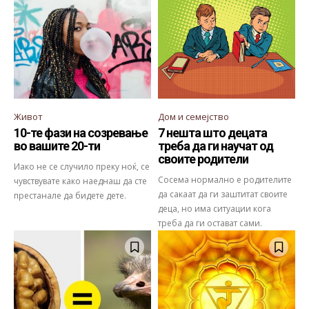
Живот
Дом и семејство
10-те фази на созревање
7 нешта што децата
во вашите 20-ти
треба да ги научат од
своите родители
Иако не се случило преку ноќ, се
Сосема нормално е родителите
чувствувате како наеднаш да сте
да сакаат да ги заштитат своите
престанале да бидете дете.
деца, но има ситуации кога
треба да ги остават сами.