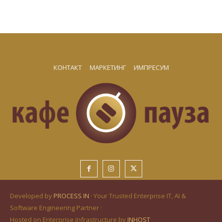
КОНТАКТ
МАРКЕТИНГ
ИМПРЕСУМ
Developed by
PROCESS IN
· Your Trusted Enterprise IT, AI &
Software Engineering Partner ·
Hosted on Enterprise Infrastructure by
INHOST