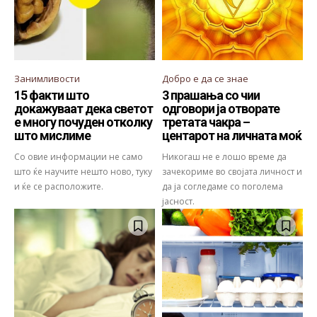
Занимливости
Добро е да се знае
15 факти што
3 прашања со чии
докажуваат дека светот
одговори ја отворате
е многу почуден отколку
третата чакра –
што мислиме
центарот на личната моќ
Со овие информации не само
Никогаш не е лошо време да
што ќе научите нешто ново, туку
зачекориме во својата личност и
и ќе се расположите.
да ја согледаме со поголема
јасност.