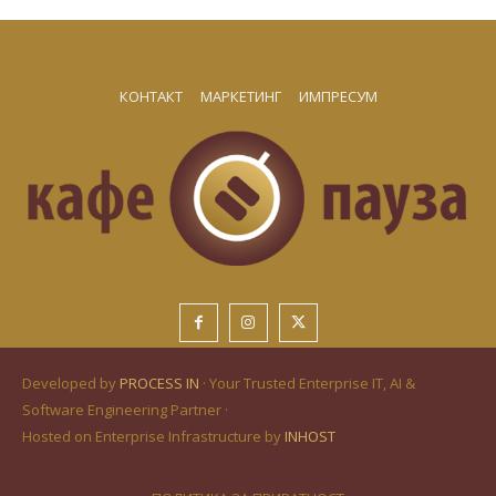
КОНТАКТ
МАРКЕТИНГ
ИМПРЕСУМ
Developed by
PROCESS IN
· Your Trusted Enterprise IT, AI &
Software Engineering Partner ·
Hosted on Enterprise Infrastructure by
INHOST