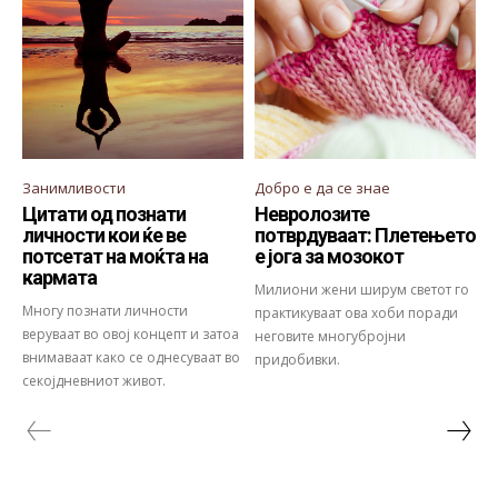
Занимливости
Добро е да се знае
Цитати од познати
Невролозите
личности кои ќе ве
потврдуваат: Плетењето
потсетат на моќта на
е јога за мозокот
кармата
Милиони жени ширум светот го
Многу познати личности
практикуваат ова хоби поради
веруваат во овој концепт и затоа
неговите многубројни
внимаваат како се однесуваат во
придобивки.
секојдневниот живот.