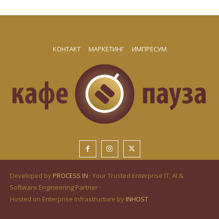
КОНТАКТ
МАРКЕТИНГ
ИМПРЕСУМ
Developed by
PROCESS IN
· Your Trusted Enterprise IT, AI &
Software Engineering Partner ·
Hosted on Enterprise Infrastructure by
INHOST