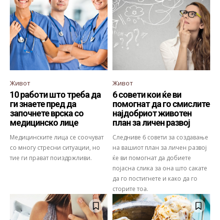
Живот
Живот
10 работи што треба да
6 совети кои ќе ви
ги знаете пред да
помогнат да го смислите
започнете врска со
најдобриот животен
медицинско лице
план за личен развој
Медицинските лица се соочуват
Следниве 6 совети за создавање
со многу стресни ситуации, но
на вашиот план за личен развој
тие ги прават поиздржливи.
ќе ви помогнат да добиете
појасна слика за она што сакате
да го постигнете и како да го
сторите тоа.