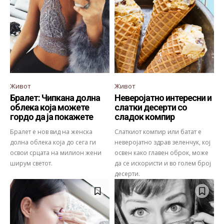
Живот
Живот
Бралет: Чипкана долна
Неверојатно интересни и
облека која можете
слатки десерти со
гордо да ја покажете
сладок компир
Бралет е нов вид на женска
Слаткиот компир или батат е
долна облека која до сега ги
неверојатно здрав зеленчук, кој
освои срцата на милион жени
освен како главен оброк, може
ширум светот.
да се искористи и во голем број
десерти.