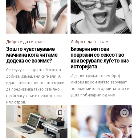
Добро е да се знае
Добро е да се знае
Зошто чувствуваме
Бизарни митови
мачнина кога читаме
поврзани со сексот во
додека се возиме?
кои верувале луѓето низ
историјата
Се случува следното: Мозокот
И денес кружат голем број
добива измешани сигнали. А
митови во кои луѓето веруваат,
единственото нешто што може
но овие митови од минатото се
да предизвика такво сетилно
уште побизарни од нив!
несогласување е невротоксин
или отров.