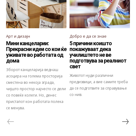
Арт и дизајн
Добро е да се знае
Мини канцеларии:
5 причини коишто
Прекрасни идеи со кои ќе
покажуваат дека
уживате во работата од
училиштето не ве
дома
подготвува за реалниот
свет
Зборот канцеларија веднаш
Животот нуди различни
асоцира на голема просторија
предизвици, а вие самите треба
сместена во некоја зграда,
да се подготвите за справување
чијшто простор најчесто се дели
со нив.
со повеќе колеги. Но, денес
пристапот кон работата полека
се менува.