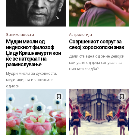
Занимливости
Астрологија
Мудри мисли од
Совршениот сопруг за
индискиот филозоф
секој хороскопски знак
Џиду Кришнамурти кои
Дали сте една од оние девојки
ќе ве натераат на
кои уште од деца сонувале за
размислување
нивната свадба?
Мудри мисли за духовноста,
медитацијата и човечките
односи.