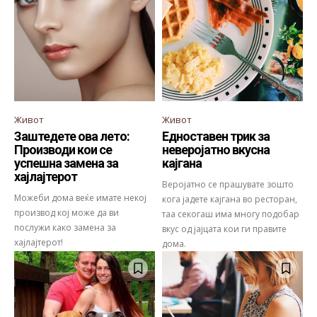
Живот
Живот
Заштедете ова лето:
Едноставен трик за
Производи кои се
неверојатно вкусна
успешна замена за
кајгана
хајлајтерот
Веројатно се прашувате зошто
Можеби дома веќе имате некој
кога јадете кајгана во ресторан,
производ кој може да ви
таа секогаш има многу подобар
послужи како замена за
вкус од јајцата кои ги правите
хајлајтерот!
дома.