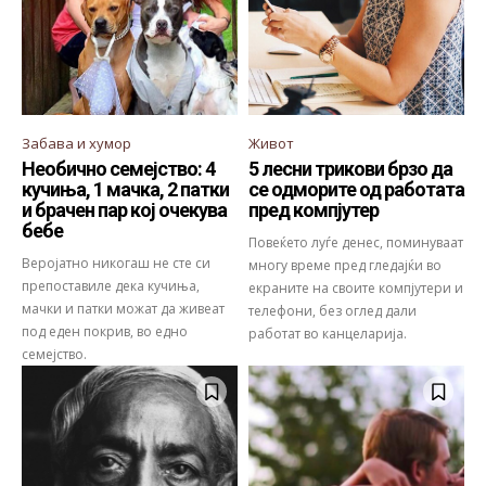
Забава и хумор
Живот
Необично семејство: 4
5 лесни трикови брзо да
кучиња, 1 мачка, 2 патки
се одморите од работата
и брачен пар кој очекува
пред компјутер
бебе
Повеќето луѓе денес, поминуваат
Веројатно никогаш не сте си
многу време пред гледајќи во
препоставиле дека кучиња,
екраните на своите компјутери и
мачки и патки можат да живеат
телефони, без оглед дали
под еден покрив, во едно
работат во канцеларија.
семејство.