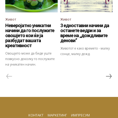
Живот
Живот
Неверојатно уникатни
3 едноставни начини да
начини да го послужите
останете ведри и за
овошјето кои ќе ја
време на „дождливите
разбудат вашата
денови“
креативност
Животот е како времето - малку
Овошјето може да биде уште
сонце, малку дожд.
повкусно доколку го послужите
на уникатен начин.
КОНТАКТ
МАРКЕТИНГ
ИМПРЕСУМ