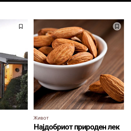
Живот
Најдобриот природен лек