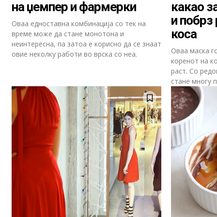
на џемпер и фармерки
какао з
и побрз
Оваа едноставна комбинација со тек на
коса
време може да стане монотона и
неинтересна, па затоа е корисно да се знаат
Оваа маска г
овие неколку работи во врска со неа.
коренот на ко
раст. Со редо
стане многу п