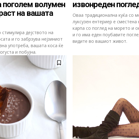
а поголем волумен
извонреден погле
 раст на вашата
Оваа традиционална куќа со 
луксузен ентериер е сместена 
карпа со поглед на морето и 
о стимулира дејството на
и го има еден поубавите погле
сата и го забрзува нејзиниот
видите во вашиот живот.
вна употреба, вашата коса ќе
огуста и побујна.