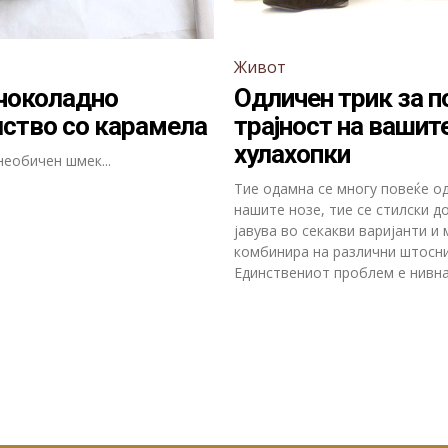
Живот
чоколадно
Одличен трик за п
ство со карамела
трајност на вашит
хулахопки
необичен шмек...
Тие одамна се многу повеќе од
нашите нозе, тие се стилски до
јавува во секакви варијанти и
комбинира на различни штосни
Единствениот проблем е нивна