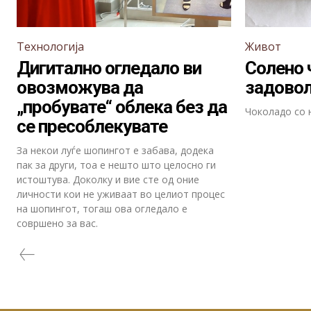
Технологија
Живот
Дигитално огледало ви
Солено 
овозможува да
задовол
„пробувате“ облека без да
Чоколадо со 
се пресоблекувате
За некои луѓе шопингот е забава, додека
пак за други, тоа е нешто што целосно ги
истоштува. Доколку и вие сте од оние
личности кои не уживаат во целиот процес
на шопингот, тогаш ова огледало е
совршено за вас.