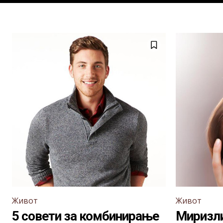
Живот
Живот
5 совети за комбинирање
Миризли