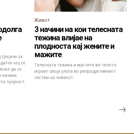
Живот
одолга
3 начини на кои телесната
е
тежина влијае на
плодноста кај жените и
мажите
 грејачи за
даток кој се
Телесната тежина и мастите во телото
 може да се
играат своја улога во репродуктивниот
 начини.
систем на човекот.
та трајност.