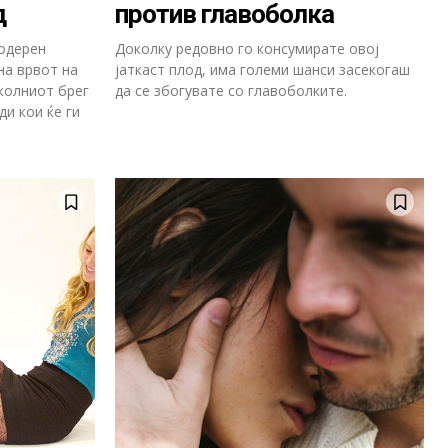
д
против главоболка
модерен
Доколку редовно го консумирате овој
на врвот на
јаткаст плод, има големи шанси засекогаш
околниот брег
да се збогувате со главоболките.
ди кои ќе ги