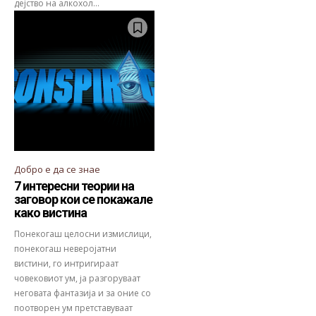
дејство на алкохол...
Добро е да се знае
7 интересни теории на
заговор кои се покажале
како вистина
Понекогаш целосни измислици,
понекогаш неверојатни
вистини, го интригираат
човековиот ум, ја разгоруваат
неговата фантазија и за оние со
поотворен ум претставуваат