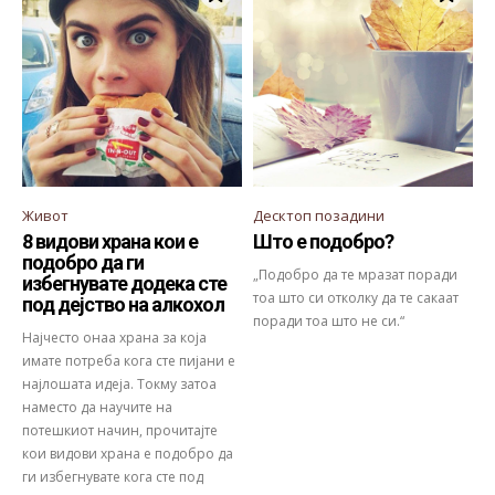
Живот
Десктоп позадини
8 видови храна кои е
Што е подобро?
подобро да ги
„Подобро да те мразат поради
избегнувате додека сте
тоа што си отколку да те сакаат
под дејство на алкохол
поради тоа што не си.“
Најчесто онаа храна за која
имате потреба кога сте пијани е
најлошата идеја. Токму затоа
наместо да научите на
потешкиот начин, прочитајте
кои видови храна е подобро да
ги избегнувате кога сте под