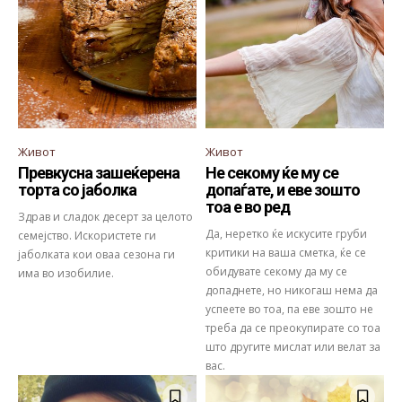
Живот
Живот
Превкусна зашеќерена
Не секому ќе му се
торта со јаболка
допаѓате, и еве зошто
тоа е во ред
Здрав и сладок десерт за целото
Да, неретко ќе искусите груби
семејство. Искористете ги
критики на ваша сметка, ќе се
јаболката кои оваа сезона ги
обидувате секому да му се
има во изобилие.
допаднете, но никогаш нема да
успеете во тоа, па еве зошто не
треба да се преокупирате со тоа
што другите мислат или велат за
вас.