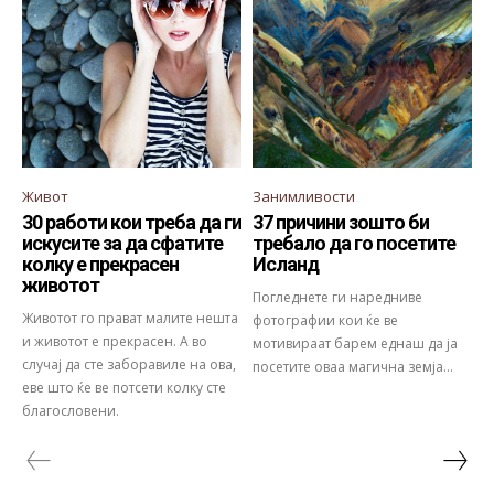
Живот
Занимливости
30 работи кои треба да ги
37 причини зошто би
искусите за да сфатите
требало да го посетите
колку е прекрасен
Исланд
животот
Погледнете ги наредниве
Животот го прават малите нешта
фотографии кои ќе ве
и животот е прекрасен. А во
мотивираат барем еднаш да ја
случај да сте заборавиле на ова,
посетите оваа магична земја...
еве што ќе ве потсети колку сте
благословени.