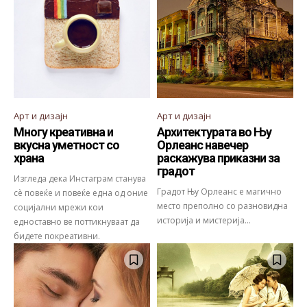
Арт и дизајн
Арт и дизајн
Многу креативна и
Архитектурата во Њу
вкусна уметност со
Орлеанс навечер
храна
раскажува приказни за
градот
Изгледа дека Инстаграм станува
Градот Њу Орлеанс е магично
сѐ повеќе и повеќе една од оние
место преполно со разновидна
социјални мрежи кои
историја и мистерија...
едноставно ве поттикнуваат да
бидете покреативни.