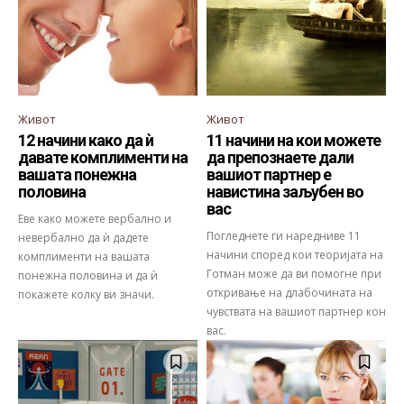
Живот
Живот
12 начини како да ѝ
11 начини на кои можете
давате комплименти на
да препознаете дали
вашата понежна
вашиот партнер е
половина
навистина заљубен во
вас
Еве како можете вербално и
Погледнете ги наредниве 11
невербално да ѝ дадете
начини според кои теоријата на
комплименти на вашата
Готман може да ви помогне при
понежна половина и да ѝ
откривање на длабочината на
покажете колку ви значи.
чувствата на вашиот партнер кон
вас.