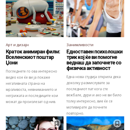
Арт и дизајн
Занимливости
Краток анимиран филм:
Едноставен психолошки
Вселенскиот поштар
трик кој ќе ви помогне
Џони
веднаш да започнете со
физичка активност
Погледнете го ова интересно
Една нова студија открила дека
видео кое ќе ви ја покаже
доколку размислувате за
негативната страна на
последниот пат кога сте
мрзливоста, невниманието и
вежбале, дури и ако не ви било
негрижата и последиците кои
толку интересно, вие ќе се
можат да произлезат од нив.
мотивирате да почнете
повторно.