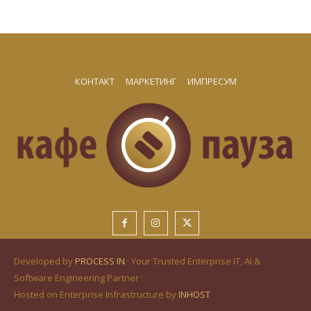
КОНТАКТ
МАРКЕТИНГ
ИМПРЕСУМ
Developed by
PROCESS IN
· Your Trusted Enterprise IT, AI &
Software Engineering Partner ·
Hosted on Enterprise Infrastructure by
INHOST