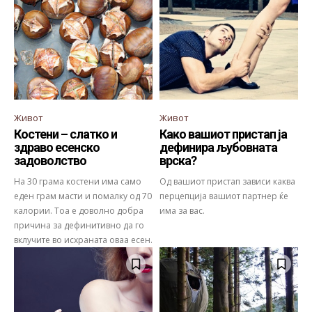
Живот
Живот
Костени – слатко и
Како вашиот пристап ја
здраво есенско
дефинира љубовната
задоволство
врска?
На 30 грама костени има само
Од вашиот пристап зависи каква
еден грам масти и помалку од 70
перцепција вашиот партнер ќе
калории. Тоа е доволно добра
има за вас.
причина за дефинитивно да го
вклучите во исхраната оваа есен.