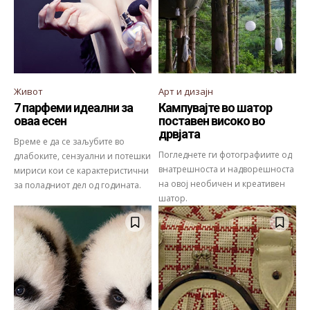
Живот
Арт и дизајн
7 парфеми идеални за
Кампувајте во шатор
оваа есен
поставен високо во
дрвјата
Време е да се заљубите во
Погледнете ги фотографиите од
длабоките, сензуални и потешки
внатрешноста и надворешноста
мириси кои се карактеристични
на овој необичен и креативен
за поладниот дел од годината.
шатор.