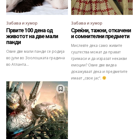
Забава и хумор
Забава и хумор
Првите 100 дена од
Среќни, тажни, откачени
животот на две мали
и сомнителни предмети
панди
Мислевте дека само живите
Овие две мали панди се родија
суштества можат да прават
во јули во Зоолошката градина
гримаси и да изразат некакви
во Атланта...
емоции? Овие две видеа
докажуваат дека и предметите
имаат „свое јас“.