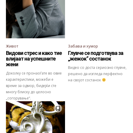
Живот
Забава и хумор
Видови стрес и како тие
Глувче се подготвува за
влијаат на успешните
„жежок“ состанок
жени
Видео со доста сериозно глувче,
Доколку се пронаоѓате во овие
решено да изгледа перфектно
карактеристики, можеби е
на својот состанок
време за одмор, бидејќи сте
многу блиску до целосно
„согорување“.