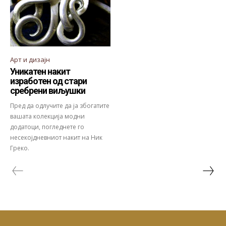
Арт и дизајн
Уникатен накит
изработен од стари
сребрени виљушки
Пред да одлучите да ја збогатите
вашата колекција модни
додатоци, погледнете го
несекојдневниот накит на Ник
Греко.