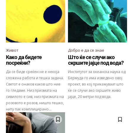
Живот
Добро е да се знае
Како да бидете
Што ќе се случи ако
посреќни?
скршите јајце под вода?
Да се биде среќен не е некоја
Институтот за океанска наука од
сложена работа и тешка задача.
Бермуда го има изведено овој
Светот е онаков каков што ние
проект, во кој прикажуваат што
го гледаме. Низ призмата на
ќе се случи ако скршите живо
сивилото е сив, низ призмата на
јајце, 20 метри под вода.
розовото е розов, ништо тешко,
ниту пак комплицирано...