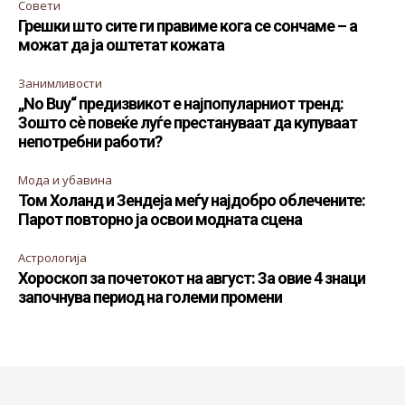
Совети
Грешки што сите ги правиме кога се сончаме – а
можат да ја оштетат кожата
Занимливости
„No Buy“ предизвикот е најпопуларниот тренд:
Зошто сè повеќе луѓе престануваат да купуваат
непотребни работи?
Мода и убавина
Том Холанд и Зендеја меѓу најдобро облечените:
Парот повторно ја освои модната сцена
Астрологија
Хороскоп за почетокот на август: За овие 4 знаци
започнува период на големи промени