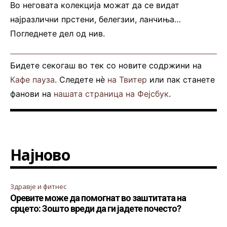
Во неговата колекција можат да се видат
најразлични прстени, белегзии, ланчиња…
Погледнете дел од нив.
Бидете секогаш во тек со новите содржини на
Кафе пауза
. Следете нè
на Твитер
или пак станете
фанови на
нашата страница на Фејсбук
.
Најново
Здравје и фитнес
Оревите може да помогнат во заштитата на
срцето: Зошто вреди да ги јадете почесто?