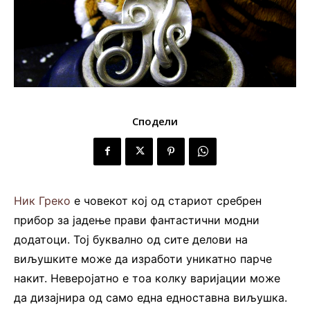
Сподели
Ник Греко
е човекот кој од стариот сребрен
прибор за јадење прави фантастични модни
додатоци. Тој буквално од сите делови на
виљушките може да изработи уникатно парче
накит. Неверојатно е тоа колку варијации може
да дизајнира од само една едноставна виљушка.