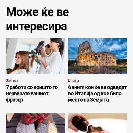
Може ќе ве
интересира
Живот
Книги
7 работи со коишто го
6 книги кои ќе ве одведат
нервирате вашиот
во Италија од кое било
фризер
место на Земјата