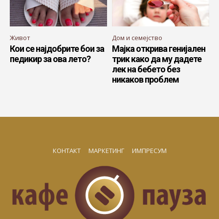
Живот
Дом и семејство
Кои се најдобрите бои за
Мајка открива генијален
педикир за ова лето?
трик како да му дадете
лек на бебето без
никаков проблем
КОНТАКТ
МАРКЕТИНГ
ИМПРЕСУМ