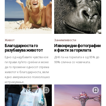
Живот
Занимливости
Благодарноста го
Извонредни фотографии
разубавува животот
и факти за горилата
Едно од најубавите чувства кое
ДНК-та на горилата е од 95% до
ги прави луѓето среќни и може
99% слична со човечката.
да го промени односот спрема
животот е благодарноста, вели
едно американско психолошко
истражување.