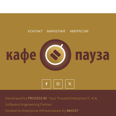
КОНТАКТ
МАРКЕТИНГ
ИМПРЕСУМ
Developed by
PROCESS IN
· Your Trusted Enterprise IT, AI &
Software Engineering Partner ·
Hosted on Enterprise Infrastructure by
INHOST