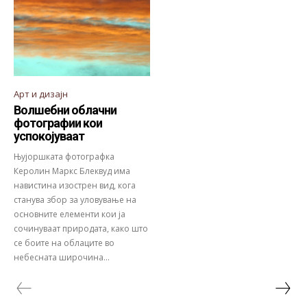
Арт и дизајн
Волшебни облачни
фотографии кои
успокојуваат
Њујоршката фотографка
Керолин Маркс Блеквуд има
навистина изострен вид, кога
станува збор за уловување на
основните елементи кои ја
сочинуваат природата, како што
се боите на облаците во
небесната широчина...