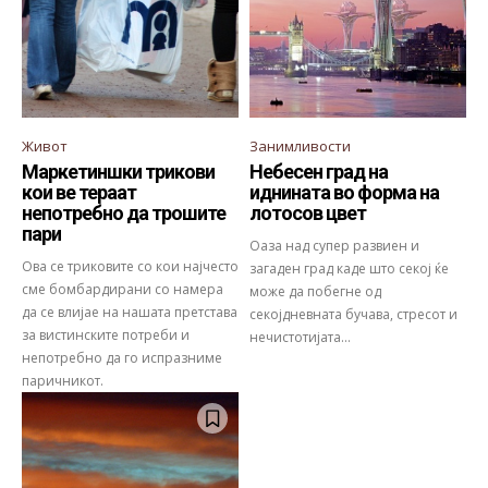
Живот
Занимливости
Маркетиншки трикови
Небесен град на
кои ве тераат
иднината во форма на
непотребно да трошите
лотосов цвет
пари
Оаза над супер развиен и
Ова се триковите со кои најчесто
загаден град каде што секој ќе
сме бомбардирани со намера
може да побегне од
да се влијае на нашата претстава
секојдневната бучава, стресот и
за вистинските потреби и
нечистотијата...
непотребно да го испразниме
паричникот.