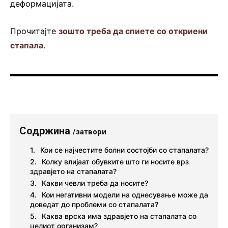
деформацијата.
Прочитајте
зошто треба да спиете со откриени
стапала
.
Содржина
/затвори
Кои се најчестите болни состојби со стапалата?
Колку влијаат обувките што ги носите врз
здравјето на стапалата?
Какви чевли треба да носите?
Кои негативни модели на однесување може да
доведат до проблеми со стапалата?
Каква врска има здравјето на стапалата со
целиот организам?