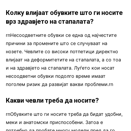
Колку влијаат обувките што ги носите
врз здравјето на стапалата?
rnНесоодветните обувки се една од најчестите
причини за промените што се случуваат на
нозете. Чевлите со високи потпетици директно
влијаат на деформитетите на стапалата, а со тоа
и на здравјето на стапалата. Луѓето кои носат
несоодветни обувки подолго време имаат
поголем ризик да развијат вакви проблеми.rn
Какви чевли треба да носите?
rnОбувките што ги носите треба да бидат удобни,
меки и анатомски приспособени. Затоа е
потребно да пробате многу модели пред да го