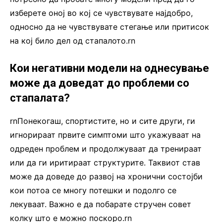
изберете оној во кој се чувствувате најдобро,
односно да не чувствувате стегање или притисок
на кој било дел од стапалото.rn
Кои негативни модели на однесување
може да доведат до проблеми со
стапалата?
rnПонекогаш, спортистите, но и сите други, ги
игнорираат првите симптоми што укажуваат на
одреден проблем и продолжуваат да тренираат
или да ги иритираат структурите. Таквиот став
може да доведе до развој на хронични состојби
кои потоа се многу потешки и подолго се
лекуваат. Важно е да побарате стручен совет
колку што е можно поскоро.rn