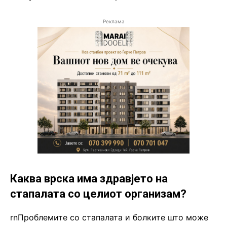
Реклама
Каква врска има здравјето на
стапалата со целиот организам?
rnПроблемите со стапалата и болките што може