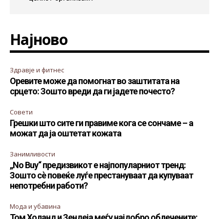
Најново
Здравје и фитнес
Оревите може да помогнат во заштитата на
срцето: Зошто вреди да ги јадете почесто?
Совети
Грешки што сите ги правиме кога се сончаме – а
можат да ја оштетат кожата
Занимливости
„No Buy“ предизвикот е најпопуларниот тренд:
Зошто сè повеќе луѓе престануваат да купуваат
непотребни работи?
Мода и убавина
Том Холанд и Зендеја меѓу најдобро облечените: