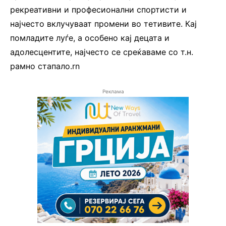
рекреативни и професионални спортисти и
најчесто вклучуваат промени во тетивите. Кај
помладите луѓе, а особено кај децата и
адолесцентите, најчесто се среќаваме со т.н.
рамно стапало.rn
Реклама