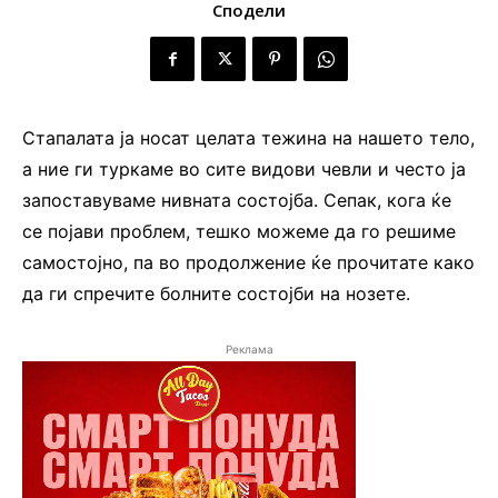
Сподели
Стапалата ја носат целата тежина на нашето тело,
а ние ги туркаме во сите видови чевли и често ја
запоставуваме нивната состојба. Сепак, кога ќе
се појави проблем, тешко можеме да го решиме
самостојно, па во продолжение ќе прочитате како
да ги спречите болните состојби на нозете.
Реклама