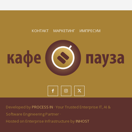
КОНТАКТ
МАРКЕТИНГ
ИМПРЕСУМ
Developed by
PROCESS IN
· Your Trusted Enterprise IT, AI &
Software Engineering Partner ·
Hosted on Enterprise Infrastructure by
INHOST