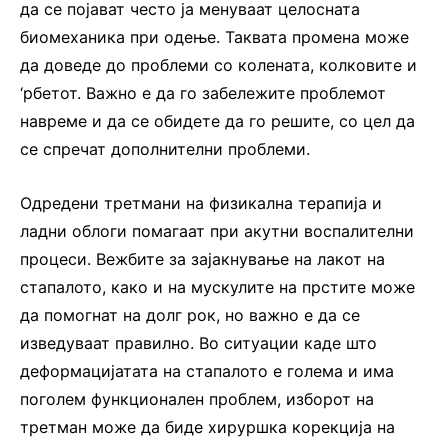
да се појават често ја менуваат целосната
биомеханика при одење. Таквата промена може
да доведе до проблеми со колената, колковите и
‘рбетот. Важно е да го забележите проблемот
навреме и да се обидете да го решите, со цел да
се спречат дополнителни проблеми.
Одредени третмани на физикална терапија и
ладни облоги помагаат при акутни воспалителни
процеси. Вежбите за зајакнување на лакот на
стапалото, како и на мускулите на прстите може
да помогнат на долг рок, но важно е да се
изведуваат правилно. Во ситуации каде што
деформацијатата на стапалото е голема и има
поголем функционален проблем, изборот на
третман може да биде хируршка корекција на