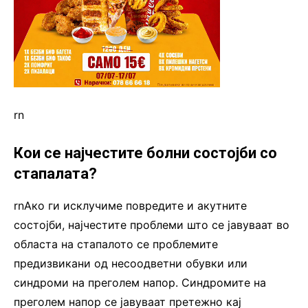
rn
Кои се најчестите болни состојби со
стапалата?
rnАко ги исклучиме повредите и акутните
состојби, најчестите проблеми што се јавуваат во
областа на стапалото се проблемите
предизвикани од несоодветни обувки или
синдроми на преголем напор. Синдромите на
преголем напор се јавуваат претежно кај