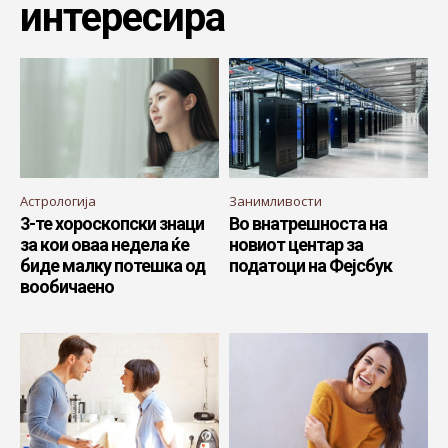
интересира
Астрологија
Занимливости
3-те хороскопски знаци
Во внатрешноста на
за кои оваа недела ќе
новиот центар за
биде малку потешка од
податоци на Фејсбук
вообичаено