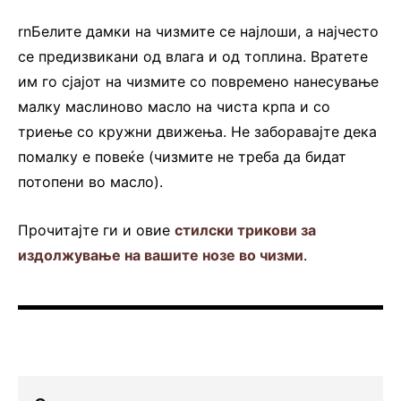
rnБелите дамки на чизмите се најлоши, а најчесто
се предизвикани од влага и од топлина. Вратете
им го сјајот на чизмите со повремено нанесување
малку маслиново масло на чиста крпа и со
триење со кружни движења. Не заборавајте дека
помалку е повеќе (чизмите не треба да бидат
потопени во масло).
Прочитајте ги и овие
стилски трикови за
издолжување на вашите нозе во чизми
.