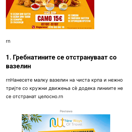
rn
1. Гребнатините се отстрануваат со
вазелин
rnНанесете малку вазелин на чиста крпа и нежно
тријте со кружни движења сè додека линиите не
се отстранат целосно.rn
Реклама