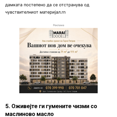
дамката постепено да се отстранува од
чувствителниот материјал.rn
Реклама
5. Оживејте ги гумените чизми со
маслиново масло