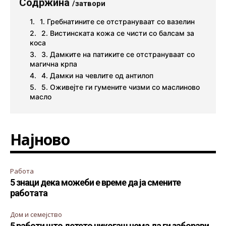
Содржина
/затвори
1. Гребнатините се отстрануваат со вазелин
2. Вистинската кожа се чисти со балсам за
коса
3. Дамките на патиките се отстрануваат со
магична крпа
4. Дамки на чевлите од антилоп
5. Оживејте ги гумените чизми со маслиново
масло
Најново
Работа
5 знаци дека можеби е време да ја смените
работата
Дом и семејство
5 работи што детето никогаш нема да ги заборави