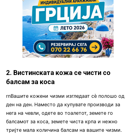
2. Вистинската кожа се чисти со
балсам за коса
rnВашите кожени чизми изгледаат сè полошо од
ден на ден. Наместо да купувате производи за
нега на чевли, одете во тоалетот, земете го
балсамот за коса, земете чиста крпа и нежно
тријте мала количина балсам на вашите чизми.