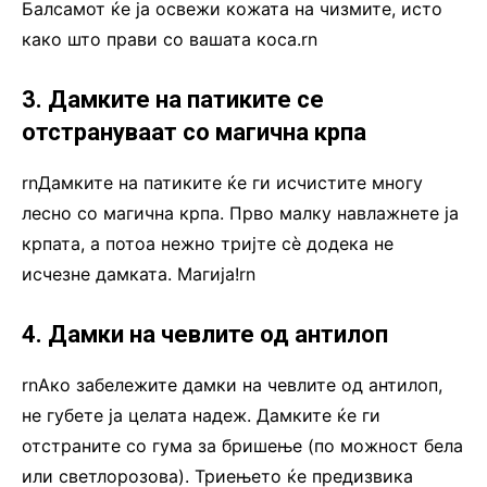
Балсамот ќе ја освежи кожата на чизмите, исто
како што прави со вашата коса.rn
3. Дамките на патиките се
отстрануваат со магична крпа
rnДамките на патиките ќе ги исчистите многу
лесно со магична крпа. Прво малку навлажнете ја
крпата, а потоа нежно тријте сè додека не
исчезне дамката. Магија!rn
4. Дамки на чевлите од антилоп
rnАко забележите дамки на чевлите од антилоп,
не губете ја целата надеж. Дамките ќе ги
отстраните со гума за бришење (по можност бела
или светлорозова). Триењето ќе предизвика