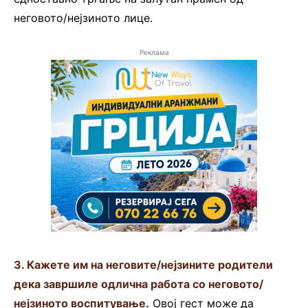
неговото/нејзиното лице.
Реклама
3. Кажете им на неговите/нејзините родители
дека завршиле одлична работа со неговото/
нејзиното воспитување.
Овој гест може да