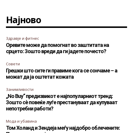
Најново
Здравје и фитнес
Оревите може да помогнат во заштитата на
срцето: Зошто вреди да ги јадете почесто?
Совети
Грешки што сите ги правиме кога се сончаме – а
можат да ја оштетат кожата
Занимливости
„No Buy“ предизвикот е најпопуларниот тренд:
Зошто сè повеќе луѓе престануваат да купуваат
непотребни работи?
Мода и убавина
Том Холанд и Зендеја меѓу најдобро облечените: