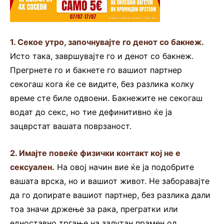
1. Секое утро, започнувајте го денот со бакнеж.
Исто така, завршувајте го и денот со бакнеж.
Прегрнете го и бакнете го вашиот партнер
секогаш кога ќе се видите, без разлика колку
време сте биле одвоени. Бакнежите не секогаш
водат до секс, но тие дефинитивно ќе ја
зацврстат вашата поврзаност.
2. Имајте повеќе физички контакт кој не е
сексуален.
На овој начин вие ќе ја подобрите
вашата врска, но и вашиот живот. Не заборавајте
да го допирате вашиот партнер, без разлика дали
тоа значи држење за рака, прегратки или
едноставно тргање на залутан прамен од