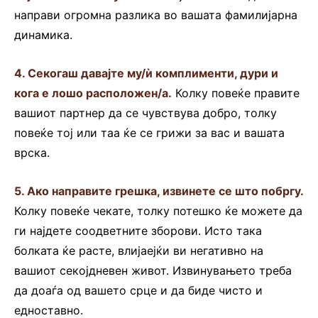
направи огромна разлика во вашата фамилијарна
динамика.
4. Секогаш давајте му/ѝ комплименти, дури и
кога е лошо расположен/а.
Колку повеќе правите
вашиот партнер да се чувствува добро, толку
повеќе тој или таа ќе се грижи за вас и вашата
врска.
5. Ако направите грешка, извинете се што побргу.
Колку повеќе чекате, толку потешко ќе можете да
ги најдете соодветните зборови. Исто така
болката ќе расте, влијаејќи ви негативно на
вашиот секојдневен живот. Извинувањето треба
да доаѓа од вашето срце и да биде чисто и
едноставно.