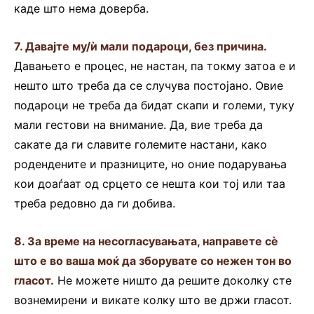
каде што нема доверба.
7. Давајте му/ѝ мали подароци, без причина.
Давањето е процес, не настан, па токму затоа е и
нешто што треба да се случува постојано. Овие
подароци не треба да бидат скапи и големи, туку
мали гестови на внимание. Да, вие треба да
сакате да ги славите големите настани, како
родендените и празниците, но оние подарувања
кои доаѓаат од срцето се нешта кои тој или таа
треба редовно да ги добива.
8. За време на несогласувањата, направете сè
што е во ваша моќ да зборувате со нежен тон во
гласот.
Не можете ништо да решите доколку сте
вознемирени и викате колку што ве држи гласот.