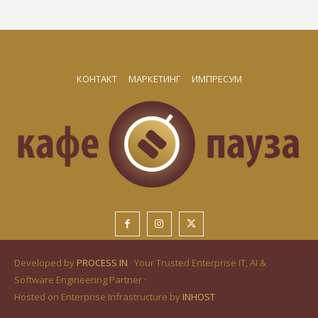
КОНТАКТ
МАРКЕТИНГ
ИМПРЕСУМ
Developed by
PROCESS IN
· Your Trusted Enterprise IT, AI &
Software Engineering Partner ·
Hosted on Enterprise Infrastructure by
INHOST