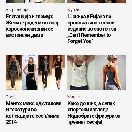
Астрологија
Музика
Елеганција и гламур:
Шакира и Ријана во
Жените родени во овој
провокативно секси
хороскопски знак се
издание во спотот за
вистински дами
„Can’t Remember to
Forget You“
Прес
Живот
Манго: микс од стилови
Како до шик, а сепак
и текстури во
спортски изглед?
колекцијата есен/зима
Најдобрите фризури за
2014
тренинг сесија!