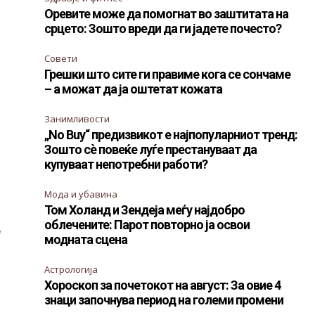
Оревите може да помогнат во заштитата на
срцето: Зошто вреди да ги јадете почесто?
Совети
Грешки што сите ги правиме кога се сончаме
– а можат да ја оштетат кожата
Занимливости
„No Buy“ предизвикот е најпопуларниот тренд:
Зошто сè повеќе луѓе престануваат да
купуваат непотребни работи?
Мода и убавина
Том Холанд и Зендеја меѓу најдобро
облечените: Парот повторно ја освои
е
модната сцена
Астрологија
Хороскоп за почетокот на август: За овие 4
т
знаци започнува период на големи промени