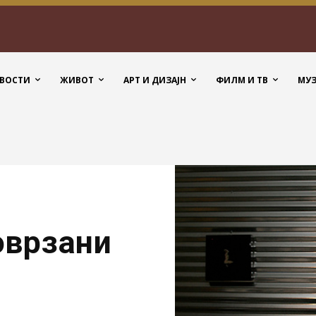
ВОСТИ
ЖИВОТ
АРТ И ДИЗАЈН
ФИЛМ И ТВ
МУ
оврзани