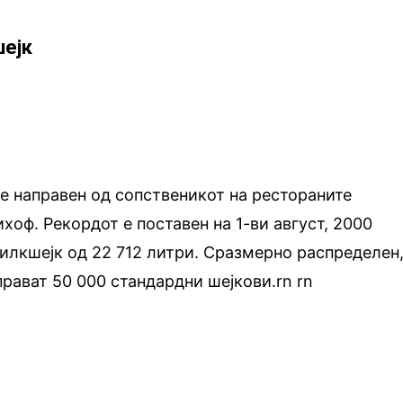
шејк
е направен од сопственикот на рестораните
ихоф. Рекордот е поставен на 1-ви август, 2000
милкшејк од 22 712 литри. Сразмерно распределен
прават 50 000 стандардни шејкови.rn
.
rn