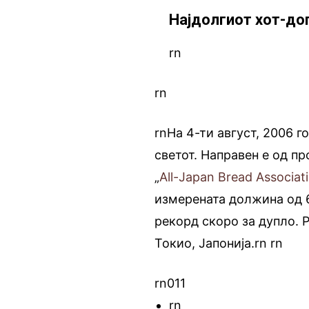
Најдолгиот хот-до
rn
rn
rnНа 4-ти август, 2006 г
светот. Направен е од пр
„
All-Japan Bread Associat
измерената должина од 6
рекорд скоро за дупло. 
Токио, Јапонија.rn
.
rn
rn011
rn