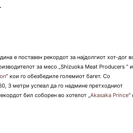
г
одина е поставен рекордот за најдолгиот хот-дог в
оизводителот за месо „Shizuoka Meat Producers “ 
ion
“ кои го обезбедиле големиот багет. Со
0, 3 метри успеал да го надмине претходниот
Рекордот бил соборен во хотелот „
Akasaka Prince
“