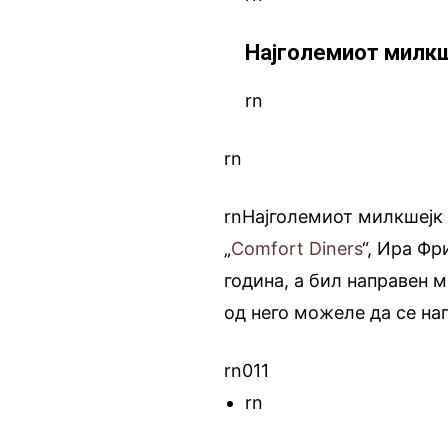
Најголемиот милк
rn
rn
rnНајголемиот милкшејк 
„
Comfort Diners
“, Ира Фр
година, а бил направен 
од него можеле да се на
rn011
rn