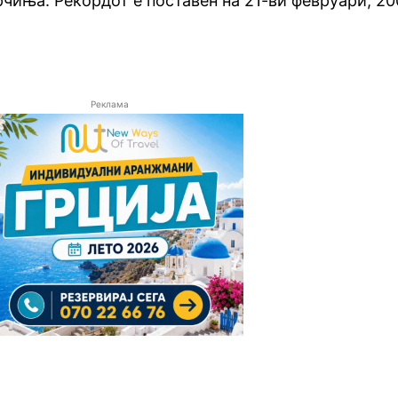
арчиња. Рекордот е поставен на 21-ви февруари, 2
Реклама