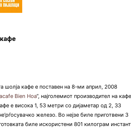
 кафе
та шолја кафе е поставен на 8-ми април, 2008
acafe Bien Hoa
“, најголемиот производител на каф
афе е висока 1, 53 метри со дијаметар од 2, 33
не’рѓосувачко железо. Во нејзе биле приготвени 3
дготовката биле искористени 801 килограм инстан