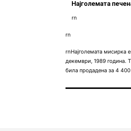
Најголемата печен
rn
rn
rnНајголемата мисирка е 
декември, 1989 година. 
била продадена за 4 400