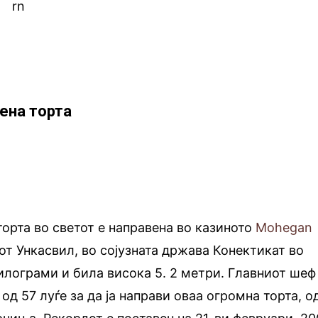
rn.
rn
ена торта
торта во светот е направена во казиното
Mohegan
дот Ункасвил, во сојузната држава Конектикат во
илограми и била висока 5. 2 метри. Главниот шеф
д 57 луѓе за да ја направи оваа огромна торта, о