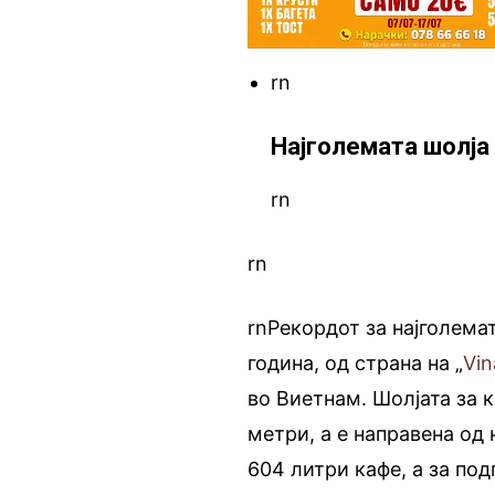
rn
Најголемата шолја
rn
rn
rnРекордот за најголема
година, од страна на „
Vin
во Виетнам. Шолјата за к
метри, а е направена од 
604 литри кафе, а за по