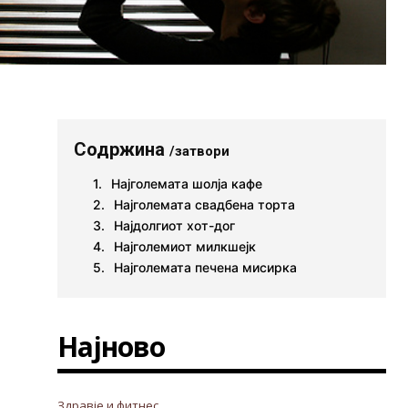
Содржина
/затвори
Најголемата шолја кафе
Најголемата свадбена торта
Најдолгиот хот-дог
Најголемиот милкшејк
Најголемата печена мисирка
Најново
Здравје и фитнес