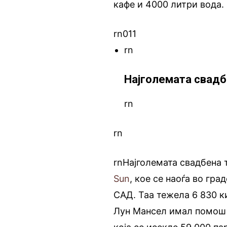
кафе и 4000 литри вода.
rn011
rn
Најголемата свадб
rn
rn
rnНајголемата свадбена 
Sun
, кое се наоѓа во гра
САД. Таа тежела 6 830 к
Лун Мансел имал помош о