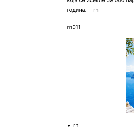
која се исекле 59 000 п
година.
rn.
rn
rn011
rn