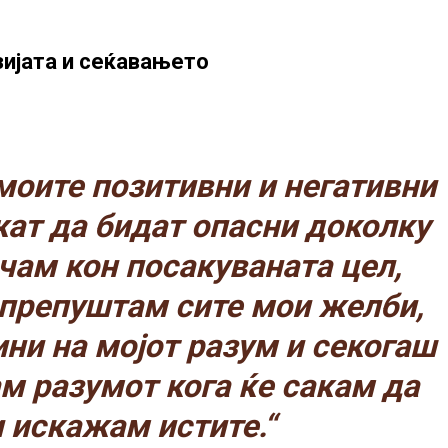
зијата и сеќавањето
моите позитивни и негативни
ат да бидат опасни доколку
очам кон посакуваната цел,
и препуштам сите мои желби,
ини на мојот разум и секогаш
ам разумот кога ќе сакам да
и искажам истите.“