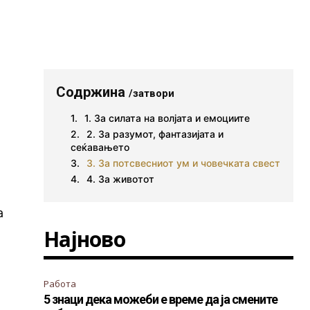
Содржина
/затвори
1. За силата на волјата и емоциите
2. За разумот, фантазијата и
сеќавањето
3. За потсвесниот ум и човечката свест
4. За животот
а
Најново
Работа
5 знаци дека можеби е време да ја смените