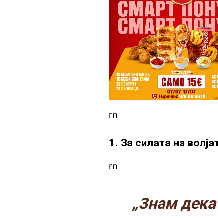
rn
1. За силата на волј
rn
„Знам дека 