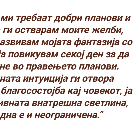
 ми требаат добри планови и
а ги остварам моите желби,
развивам мојата фантазија со
ја повикувам секој ден за да
не во правењето планови.
ната интуиција ги отвора
благосостојба кај човекот, ја
ивната внатрешна светлина,
дна е и неограничена.“