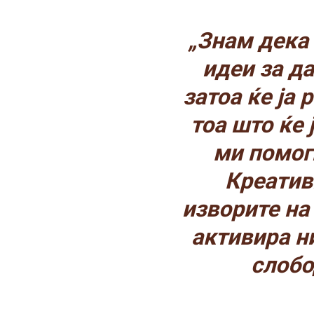
„Знам дека
идеи за д
затоа ќе ја 
тоа што ќе 
ми помог
Креатив
изворите на 
активира н
слобо