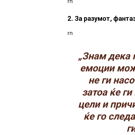
rn
2. За разумот, фанта
rn
„Знам дека 
емоции мож
не ги нас
затоа ќе г
цели и прич
ќе го след
г