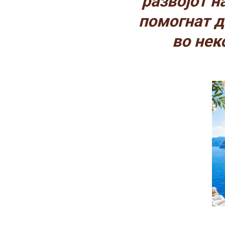
развојот н
помогнат д
во нек