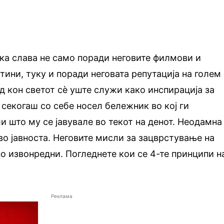
ка слава не само поради неговите филмови и
тини, туку и поради неговата репутација на голем
д кон светот сѐ уште служи како инспирација за
 секогаш со себе носел бележник во кој ги
 што му се јавувале во текот на денот. Неодамна
во јавноста. Неговите мисли за зацврстување на
но извонредни. Погледнете кои се 4-те принципи н
Реклама