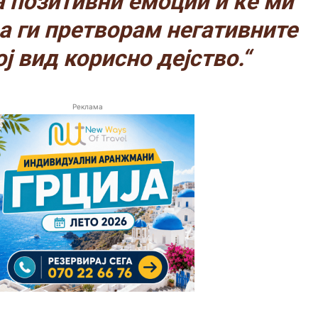
а позитивни емоции и ќе ми
а ги претворам негативните
ој вид корисно дејство.“
Реклама