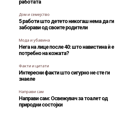
работата
Дом и семејство
5 работи што детето никогаш нема да ги
заборави од своите родители
Мода и убавина
Нега на лице после 40: што навистина ѝ е
потребно на кожата?
Факти и цитати
Интересни факти што сигурно не сте ги
знаеле
Направи сам
Направи сам: Освежувач за тоалет од
природни состојки