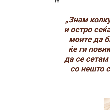
rn
„Знам колку
и остро сеќ
моите да б
ќе ги пови
да се сетам
со нешто 