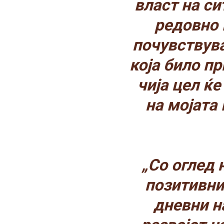
власт на си
редовно 
почувствува
која било п
чија цел ќе
на мојата
„Со оглед 
позитивни
дневни н