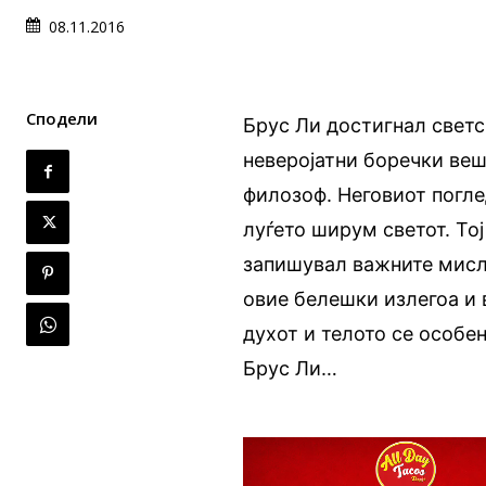
08.11.2016
Сподели
Брус Ли достигнал светс
неверојатни боречки веш
филозоф. Неговиот погле
луѓето ширум светот. Тој
запишувал важните мисли
овие белешки излегоа и 
духот и телото се особе
Брус Ли…