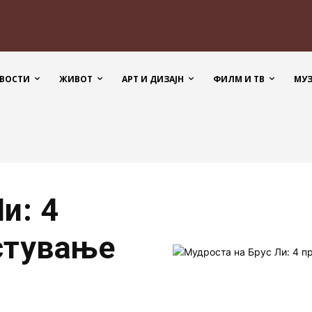
ВОСТИ
ЖИВОТ
АРТ И ДИЗАЈН
ФИЛМ И ТВ
МУ
и: 4
стување