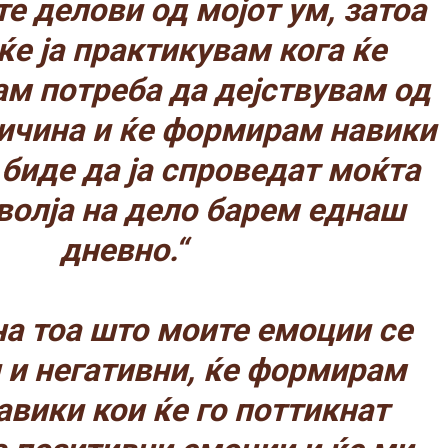
те делови од мојот ум, затоа
ќе ја практикувам кога ќе
м потреба да дејствувам од
ричина и ќе формирам навики
 биде да ја спроведат моќта
 волја на дело барем еднаш
дневно.“
на тоа што моите емоции се
 и негативни, ќе формирам
авики кои ќе го поттикнат