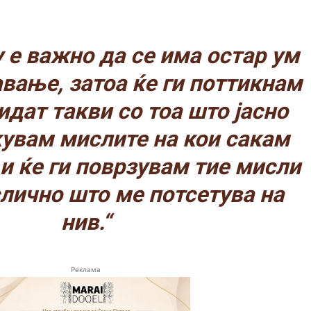
 е важно да се има остар ум
авање, затоа ќе ги поттикнам
идат такви со тоа што јасно
кувам мислите на кои сакам
 и ќе ги поврзувам тие мисли
слично што ме потсетува на
нив.“
Реклама