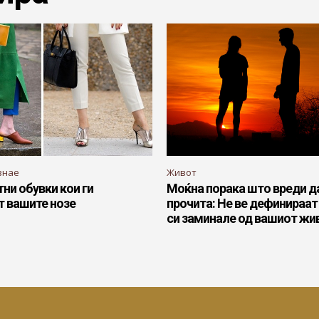
знае
Живот
тни обувки кои ги
Моќна порака што вреди д
т вашите нозе
прочита: Не ве дефинираат
си заминале од вашиот жи