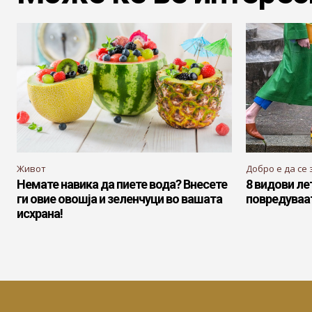
Живот
Добро е да се 
Немате навика да пиете вода? Внесете
8 видови ле
ги овие овошја и зеленчуци во вашата
повредуваа
исхрана!