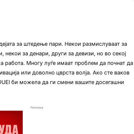
идејата за штедење пари. Некои размислуваат за
, некои за денари, други за девизи, но во секој
ка работа. Многу луѓе имаат проблем да почнат да
ивација или доволно цврста волја. Ако сте ваков
 DUEl би можела да ги смени вашите досегашни
Реклама