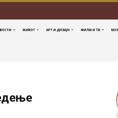
ВОСТИ
ЖИВОТ
АРТ И ДИЗАЈН
ФИЛМ И ТВ
МУ
едење