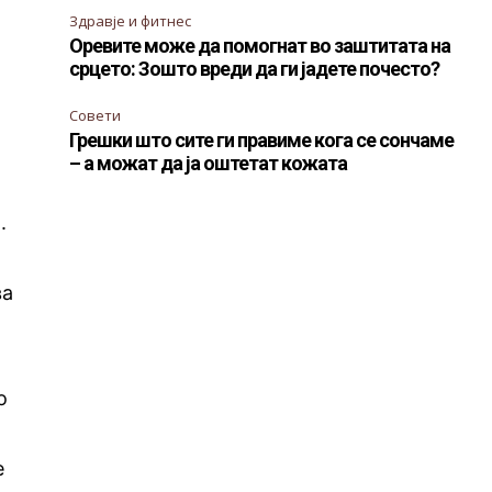
Здравје и фитнес
Оревите може да помогнат во заштитата на
срцето: Зошто вреди да ги јадете почесто?
Совети
Грешки што сите ги правиме кога се сончаме
– а можат да ја оштетат кожата
.
ва
о
е