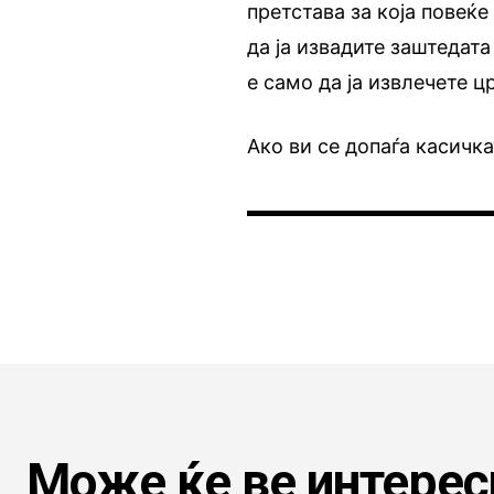
претстава за која повеќе
да ја извадите заштедата
е само да ја извлечете ц
Ако ви се допаѓа касичка
Може ќе ве интерес