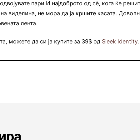
 одвојувате пари.И најдоброто од сè, кога ќе реши
 на виделина, не мора да ја кршите касата. Довол
рвената лента.
та, можете да си ја купите за 39$ од
Sleek Identity
.
ира