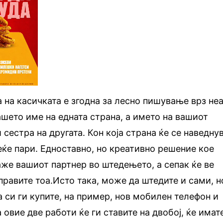
на касичката е згодна за лесно пишување врз неа
ашето име на едната страна, а името на вашиот
 сестра на другата. Кон која страна ќе се наведну
еќе пари. Едноставно, но креативно решение кое
аже вашиот партнер во штедењето, а сепак ќе ве
правите тоа.Исто така, може да штедите и сами, н
а си ги купите, на пример, нов мобилен телефон и
а овие две работи ќе ги ставите на двобој, ќе имат