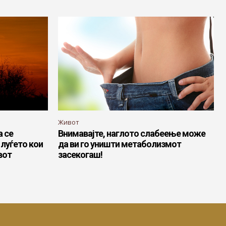
Живот
а се
Внимавајте, наглото слабеење може
 луѓето кои
да ви го уништи метаболизмот
вот
засекогаш!