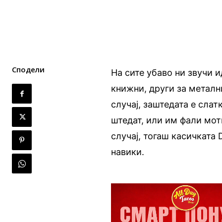
Сподели
На сите убаво ни звучи 
книжни, други за метални
случај, заштедата е слат
штедат, или им фали мот
случај, тогаш касичката
навики.