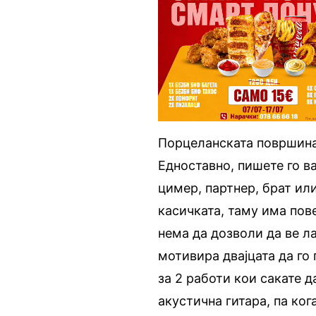
Порцеланската површина 
Едноставно, пишете го в
цимер, партнер, брат или
касичката, таму има пов
нема да дозволи да ве л
мотивира двајцата да го 
за 2 работи кои сакате д
акустична гитара, па ког