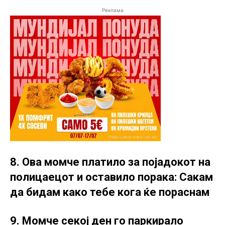
Реклама
8. Ова момче платило за појадокот на
полицаецот и оставило порака: Сакам
да бидам како тебе кога ќе пораснам
9. Момче секој ден го паркирало