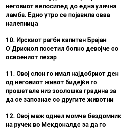
неговиот велосипед до една улична
ламба. Едно утро се појавила оваа
налепница
10. Ирскиот рагби капитен Брајан
О’Дрискол посетил болно девојче со
освоениот пехар
11. Овој слон го имал најдобриот ден
од неговиот живот бидејќи го
прошетале низ зоолошка градина за
да се запознае со другите животни
12. Овој маж однел момче бездомник
на ручек во Мекдоналдс за да го