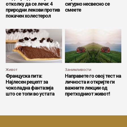
отколку да се лечи: 4
сигурно несвесно се
природни лекови против
смеете
покачен холестерол
Живот
Занимливости
Француска пита:
Направете го овој тест на
Најлесен рецепт за
личноста и откријте ги
чоколадна фантазија
важните лекции од
што се топи во устата
претходниот живот!