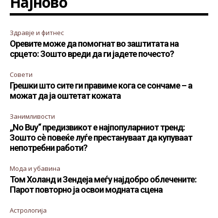
Најново
Здравје и фитнес
Оревите може да помогнат во заштитата на
срцето: Зошто вреди да ги јадете почесто?
Совети
Грешки што сите ги правиме кога се сончаме – а
можат да ја оштетат кожата
Занимливости
„No Buy“ предизвикот е најпопуларниот тренд:
Зошто сè повеќе луѓе престануваат да купуваат
непотребни работи?
Мода и убавина
Том Холанд и Зендеја меѓу најдобро облечените:
Парот повторно ја освои модната сцена
Астрологија