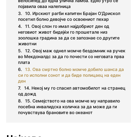
велосипед до една улична ламба. Едно утро се
појавила оваа налепница
10. Ирскиот рагби капитен Брајан О’Дрискол
посетил болно девојче со освоениот пехар
11. Овој слон го имал најдобриот ден од
неговиот живот бидејќи го прошетале низ
зоолошка градина за да се запознае со другите
животни
12. Овој маж однел момче бездомник на ручек
во Мекдоналдс за да го почести со неговата прва
плата
13. Ова смртно болно момче добило шанса да
си го исполни сонот и да биде полицаец на еден
ден
14. Некој му го спасил автомобилот на странец
од дожд
15. Семејството на ова момче му направило
посебна инвалидска количка за да може да ги
почувствува брановите во океанот