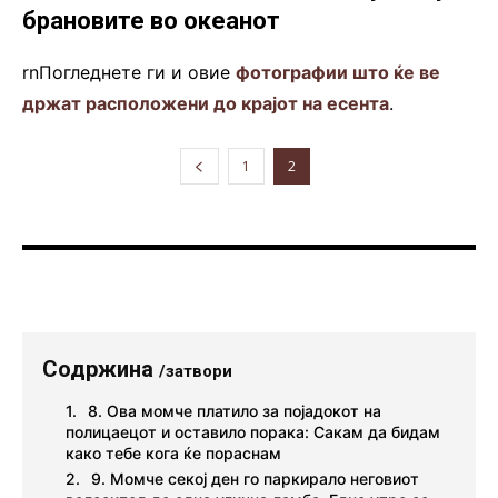
брановите во океанот
rnПогледнете ги и овие
фотографии што ќе ве
држат расположени до крајот на есента
.
1
2
Содржина
/затвори
8. Ова момче платило за појадокот на
полицаецот и оставило порака: Сакам да бидам
како тебе кога ќе пораснам
9. Момче секој ден го паркирало неговиот