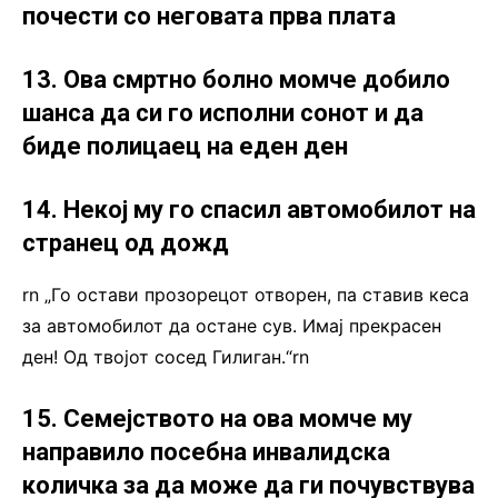
почести со неговата прва плата
13. Ова смртно болно момче добило
шанса да си го исполни сонот и да
биде полицаец на еден ден
14. Некој му го спасил автомобилот на
странец од дожд
rn „Го остави прозорецот отворен, па ставив кеса
за автомобилот да остане сув. Имај прекрасен
ден! Од твојот сосед Гилиган.“rn
15. Семејството на ова момче му
направило посебна инвалидска
количка за да може да ги почувствува