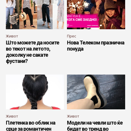
Живот
Прес
Што можете да носите
Нова Телеком празнична
во текот на летото,
понуда
доколку не сакате
фустани?
Живот
Живот
Плетенка во облик на
Модели на чевли што ќе
срце за романтичен
бидат во тренд во