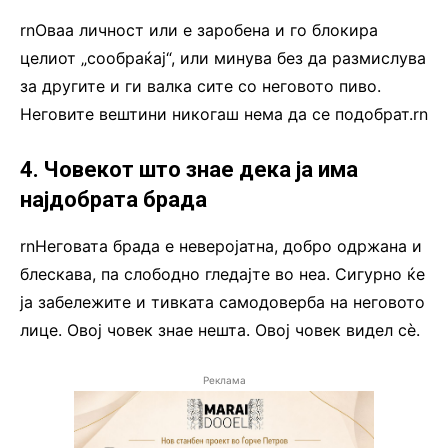
rnОваа личност или е заробена и го блокира
целиот „сообраќај“, или минува без да размислува
за другите и ги валка сите со неговото пиво.
Неговите вештини никогаш нема да се подобрат.rn
4. Човекот што знае дека ја има
најдобрата брада
rnНеговата брада е неверојатна, добро одржана и
блескава, па слободно гледајте во неа. Сигурно ќе
ја забележите и тивката самодоверба на неговото
лице. Овој човек знае нешта. Овој човек видел сè.
Реклама