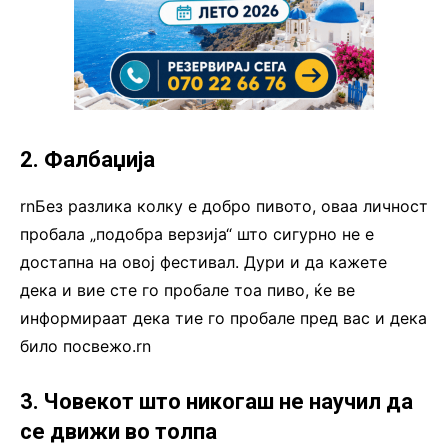
2. Фалбаџија
rnБез разлика колку е добро пивото, оваа личност
пробала „подобра верзија“ што сигурно не е
достапна на овој фестивал. Дури и да кажете
дека и вие сте го пробале тоа пиво, ќе ве
информираат дека тие го пробале пред вас и дека
било посвежо.rn
3. Човекот што никогаш не научил да
се движи во толпа