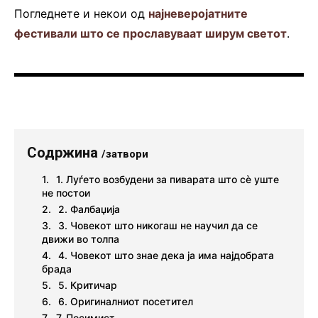
Погледнете и некои од
најневеројатните
фестивали што се прославуваат ширум светот
.
Содржина
/затвори
1. Луѓето возбудени за пиварата што сè уште
не постои
2. Фалбаџија
3. Човекот што никогаш не научил да се
движи во толпа
4. Човекот што знае дека ја има најдобрата
брада
5. Критичар
6. Оригиналниот посетител
7. Песимист