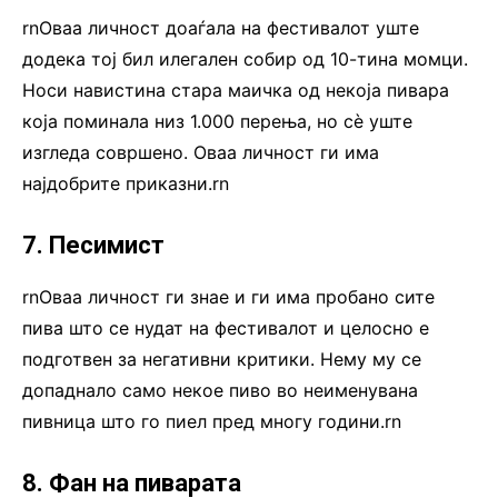
rnОваа личност доаѓала на фестивалот уште
додека тој бил илегален собир од 10-тина момци.
Носи навистина стара маичка од некоја пивара
која поминала низ 1.000 перења, но сè уште
изгледа совршено. Оваа личност ги има
најдобрите приказни.rn
7. Песимист
rnОваа личност ги знае и ги има пробано сите
пива што се нудат на фестивалот и целосно е
подготвен за негативни критики. Нему му се
допаднало само некое пиво во неименувана
пивница што го пиел пред многу години.rn
8. Фан на пиварата