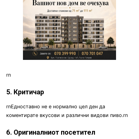
rn
5. Критичар
rnЕдноставно не е нормално цел ден да
коментирате вкусови и различни видови пиво.rn
6. Оригиналниот посетител