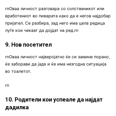
rnОваа личност разговара со сопственикот или
вработениот во пиварата како да е негов најдобар
пријател. Се разбира, зад него има цела редица
луѓе кои чекаат да дојдат на ред.rn
9. Нов посетител
rnОваа личност најверојатно ќе си замине порано,
ќе заборави да јаде и ќе има незгодна ситуација
во тоалетот.
rn
10. Родители кои успеале да најдат
дадилка