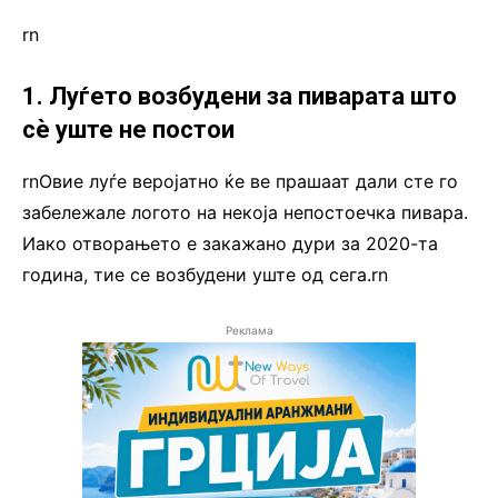
rn
1. Луѓето возбудени за пиварата што
сè уште не постои
rnОвие луѓе веројатно ќе ве прашаат дали сте го
забележале логото на некоја непостоечка пивара.
Иако отворањето е закажано дури за 2020-та
година, тие се возбудени уште од сега.rn
Реклама