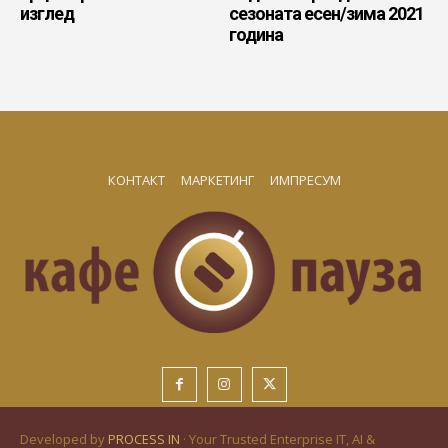
изглед
сезоната есен/зима 2021
година
КОНТАКТ
МАРКЕТИНГ
ИМПРЕСУМ
Developed by
PROCESS IN
· Your Trusted Enterprise IT, AI &