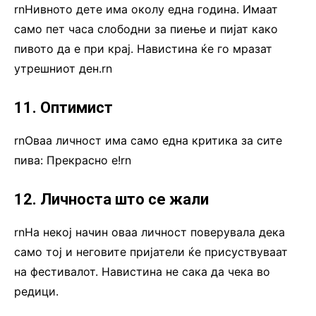
rnНивното дете има околу една година. Имаат
само пет часа слободни за пиење и пијат како
пивото да е при крај. Навистина ќе го мразат
утрешниот ден.rn
11. Оптимист
rnОваа личност има само една критика за сите
пива: Прекрасно е!rn
12. Личноста што се жали
rnНа некој начин оваа личност поверувала дека
само тој и неговите пријатели ќе присуствуваат
на фестивалот. Навистина не сака да чека во
редици.